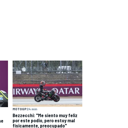
MOTOGP
24 min
Bezzecchi: "Me siento muy feliz
por este podio, pero estoy mal
he
físicamente, preocupado"