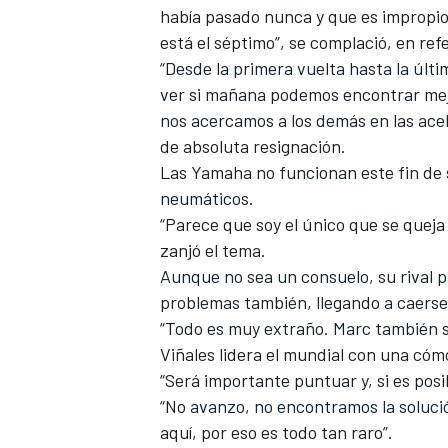
había pasado nunca y que es impropio 
está el séptimo”, se complació, en re
“Desde la primera vuelta hasta la últ
ver si mañana podemos encontrar mej
nos acercamos a los demás en las acel
de absoluta resignación.
Las Yamaha no funcionan este fin d
neumáticos
.
“Parece que soy el único que se queja 
zanjó el tema.
MÁS CATEGORÍAS
Aunque no sea un consuelo,
su rival
problemas también, llegando a caerse
“Todo es muy extraño. Marc también s
Viñales lidera el mundial con una cóm
“Será importante puntuar y, si es posib
“No avanzo, no encontramos la soluc
aquí, por eso es todo tan raro”.