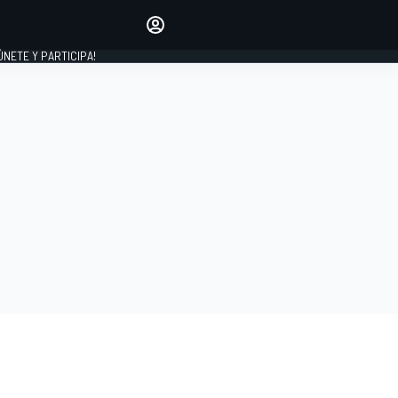
Haz que tu voz se escuche
comentando los artículos
 ÚNETE Y PARTICIPA!
INICIAR SESIÓN
EDICIÓN
ESPAÑA