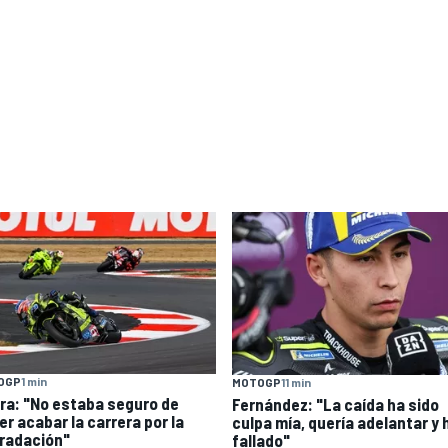
OGP
1 min
MOTOGP
11 min
ra: "No estaba seguro de
Fernández: "La caída ha sido
er acabar la carrera por la
culpa mía, quería adelantar y 
radación"
fallado"