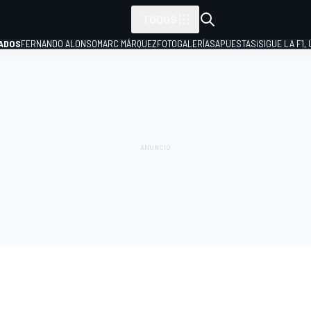
TODOS
ADOS
FERNANDO ALONSO
MARC MÁRQUEZ
FOTOGALERÍAS
APUESTAS
¡SIGUE LA F1,
P