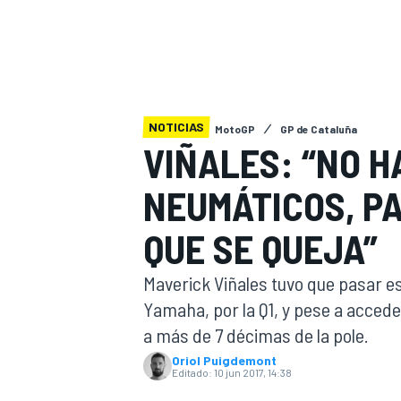
INDYCAR
WRC
NOTICIAS
MotoGP
GP de Cataluña
VIÑALES: “NO H
NEUMÁTICOS, PA
QUE SE QUEJA”
Maverick Viñales tuvo que pasar e
Yamaha, por la Q1, y pese a accede
WEC
FÓRMULA E
a más de 7 décimas de la pole.
Oriol Puigdemont
Editado:
10 jun 2017, 14:38