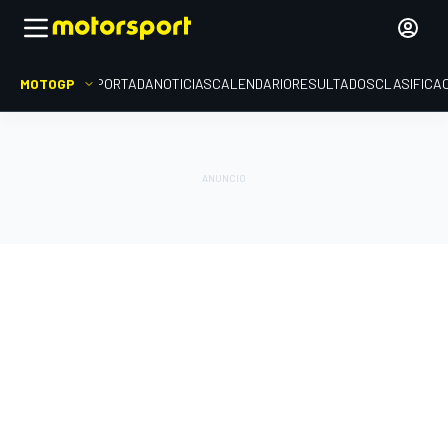
MOTOGP
PORTADA
NOTICIAS
CALENDARIO
RESULTADOS
CLASIFICA