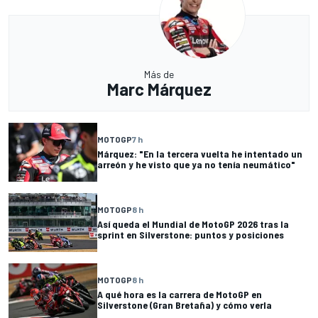
Más de
Marc Márquez
MOTOGP
7 h
Márquez: "En la tercera vuelta he intentado un
arreón y he visto que ya no tenía neumático"
MOTOGP
8 h
Así queda el Mundial de MotoGP 2026 tras la
sprint en Silverstone: puntos y posiciones
MOTOGP
8 h
A qué hora es la carrera de MotoGP en
Silverstone (Gran Bretaña) y cómo verla