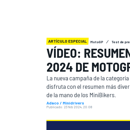
INDYCAR
WRC
ARTÍCULO ESPECIAL
MotoGP
Test de pr
VÍDEO: RESUME
2024 DE MOTOGP
La nueva campaña de la categoría 
disfruta con el resumen más diver
de la mano de los MiniBikers.
WEC
FÓRMULA E
Adaco / Minidrivers
Publicado:
23 feb 2024, 20:08