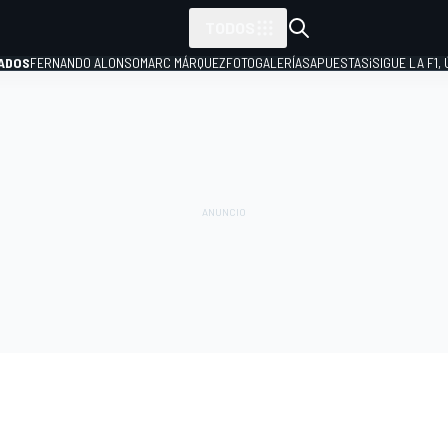
TODOS
ADOS
FERNANDO ALONSO
MARC MÁRQUEZ
FOTOGALERÍAS
APUESTAS
¡SIGUE LA F1,
P