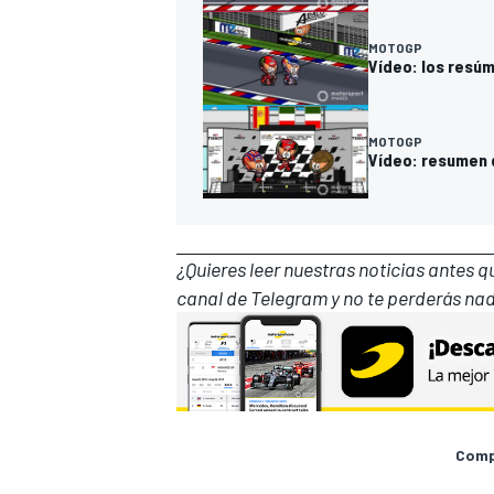
MOTOGP
Vídeo: los resú
MOTOGP
Vídeo: resumen 
¿Quieres leer nuestras noticias antes 
canal de Telegram
y no te perderás nad
Compa