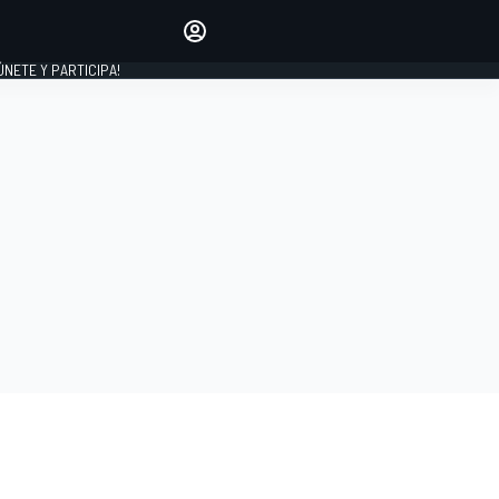
Haz que tu voz se escuche
comentando los artículos
 ÚNETE Y PARTICIPA!
INICIAR SESIÓN
EDICIÓN
ESPAÑA