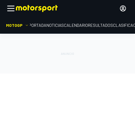
MOTOGP
PORTADA
NOTICIAS
CALENDARIO
RESULTADOS
CLASIFICA