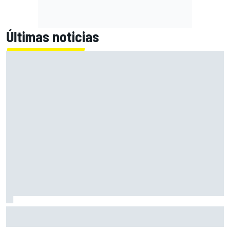
Últimas noticias
MotoGP en DIRECTO: sigue la carrera en Silverstone con
Live Timing