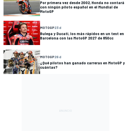
Por primera vez desde 2002, Honda no contará
con ningún piloto español en el Mundial de
MotoGP
MOTOGP
23 d
Bulega y Ducati, los más rápidos en un test en
Barcelona con las MotoGP 2027 de 850cc
MOTOGP
26 d
¿Qué pilotos han ganado carreras en MotoGP y
cuántas?