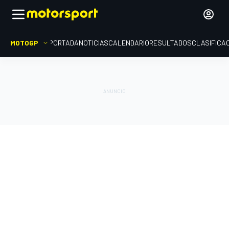
MOTOGP
PORTADA
NOTICIAS
CALENDARIO
RESULTADOS
CLASIFICA