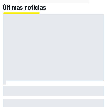
Últimas noticias
Alex Márquez: "Ganar a las Aprilia será imposible. Sin la
caída de Raúl, habrían terminado top 4"