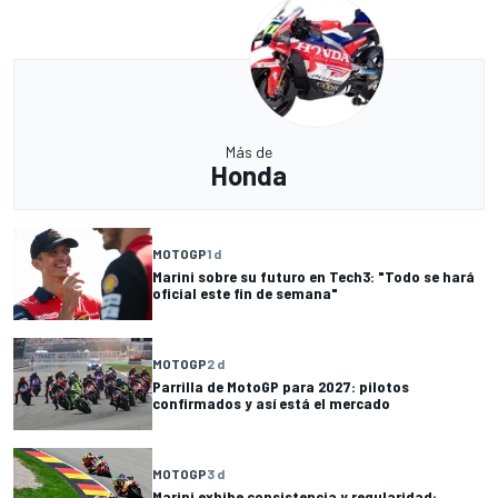
Más de
Honda
MOTOGP
1 d
Marini sobre su futuro en Tech3: "Todo se hará
oficial este fin de semana"
MOTOGP
2 d
Parrilla de MotoGP para 2027: pilotos
confirmados y así está el mercado
MOTOGP
3 d
Marini exhibe consistencia y regularidad: