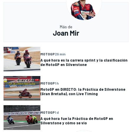
Más de
Joan Mir
MOTOGP
29 min
A qué hora es la carrera sprint y la clasificación
de MotoGP en Silverstone
MOTOGP
1 h
MotoGP en DIRECTO: la Práctica de Silverstone
(Gran Bretaña), con Live Timing
MOTOGP
1 d
A qué hora fue la Práctica de MotoGP en
Silverstone y cómo se vio