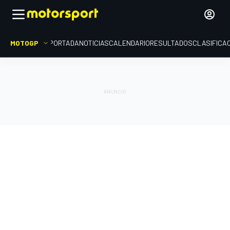
MOTOGP
PORTADA
NOTICIAS
CALENDARIO
RESULTADOS
CLASIFICA