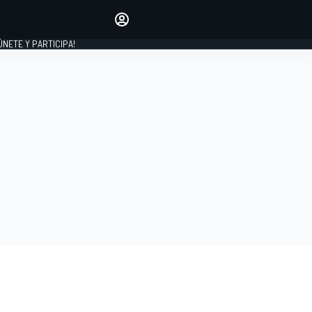
Haz que tu voz se escuche
comentando los artículos
 ÚNETE Y PARTICIPA!
INICIAR SESIÓN
EDICIÓN
ESPAÑA