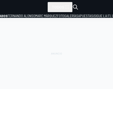
TODOS
ADOS
FERNANDO ALONSO
MARC MÁRQUEZ
FOTOGALERÍAS
APUESTAS
¡SIGUE LA F1,
P