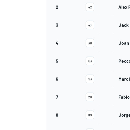
2
Alex 
42
3
Jack 
43
4
Joan 
36
5
Pecc
63
MÁS CATEGORÍAS
6
Marc
93
7
Fabio
20
8
Jorge
89