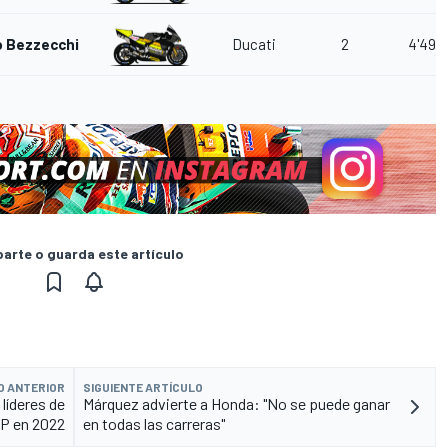
 Bezzecchi
Ducati
2
4'49.
rte o guarda este artículo
O ANTERIOR
SIGUIENTE ARTÍCULO
líderes de
Márquez advierte a Honda: "No se puede ganar
P en 2022
en todas las carreras"