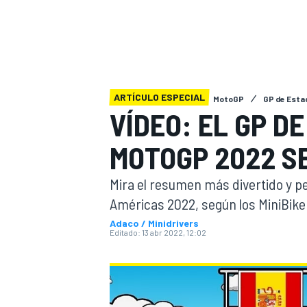
INDYCAR
WRC
ARTÍCULO ESPECIAL
MotoGP
GP de Esta
VÍDEO: EL GP D
MOTOGP 2022 S
Mira el resumen más divertido y pe
Américas 2022, según los MiniBike
Adaco / Minidrivers
Editado:
13 abr 2022, 12:02
WEC
FÓRMULA E