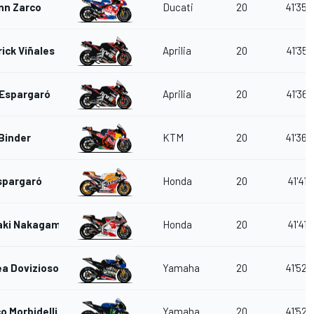
nn Zarco
Ducati
20
41'35.
ick Viñales
Aprilia
20
41'35.
 Espargaró
Aprilia
20
41'36.
Binder
KTM
20
41'36.
spargaró
Honda
20
41'41.
aki Nakagami
Honda
20
41'41.
a Dovizioso
Yamaha
20
41'52.
o Morbidelli
Yamaha
20
41'52.