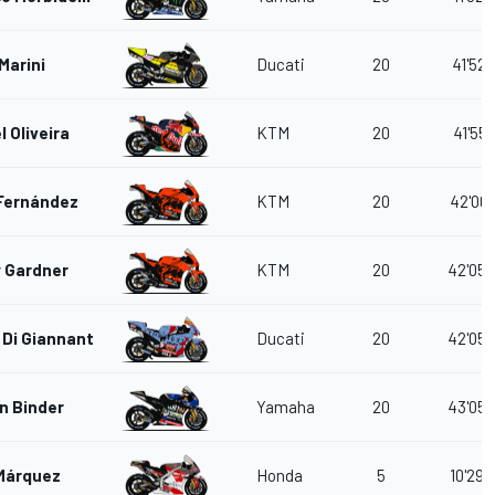
Marini
Ducati
20
41'52.
l Oliveira
KTM
20
41'55.
Fernández
KTM
20
42'00.
 Gardner
KTM
20
42'05.
 Di Giannantonio
Ducati
20
42'05.
n Binder
Yamaha
20
43'05.
Márquez
Honda
5
10'29.