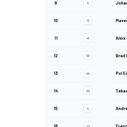
9
Joha
5
10
Maver
12
11
Aleix
41
12
Brad 
33
13
Pol E
44
14
Taka
30
15
Andre
4
16
Franc
21