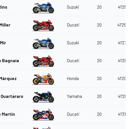
Rins
Suzuki
20
41'25.
Miller
Ducati
20
41'25.
Mir
Suzuki
20
41'27.
o Bagnaia
Ducati
20
41'29.
 Márquez
Honda
20
41'29.
 Quartararo
Yamaha
20
41'29.
 Martín
Ducati
20
41'31.