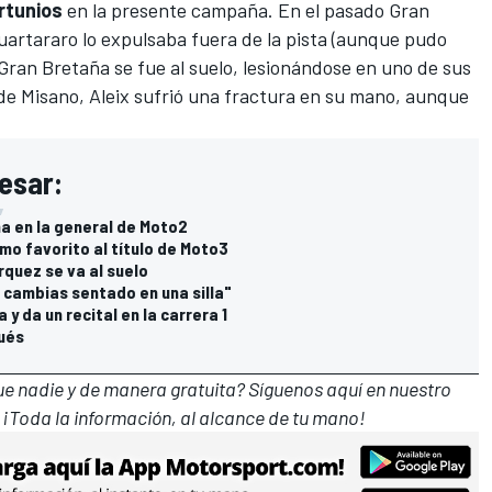
rtunios
en la presente campaña. En el pasado
Gran
artararo lo expulsaba fuera de la pista (aunque pudo
Gran Bretaña
se fue al suelo, lesionándose en uno de sus
 de Misano, Aleix
sufrió una fractura en su mano
, aunque
esar:
ha en la general de Moto2
mo favorito al título de Moto3
rquez se va al suelo
 cambias sentado en una silla"
y da un recital en la carrera 1
pués
que nadie y de manera gratuita? Síguenos
aquí en nuestro
 ¡Toda la información, al alcance de tu mano!