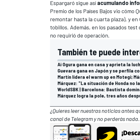
Espargaró sigue así
acumulando info
Premio de los Países Bajos
vio cómo Qu
remontar hasta la cuarta plaza), y en
tobillos. Además, en los pasados test
no requirió de operación.
También te puede inter
Ai Ogura gana en casa y aprieta la luc
Guevara gana en Japón y se perfila co
Martín lidera el warm up en Motegi; Má
MÁS CATEGORÍAS
Márquez: "La situación de Honda no la
WorldSBK | Barcelona: Bautista domina 
Márquez logra la pole, tres años des
¿Quieres leer nuestras noticias antes 
canal de Telegram
y no perderás nada.