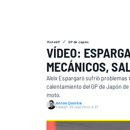
INDYCAR
WRC
MotoGP
GP de Japón
VÍDEO: ESPARG
MECÁNICOS, SAL
Aleix Espargaró sufrió problemas m
calentamiento del GP de Japón de 
moto.
WEC
FÓRMULA E
Antón Quintiá
Editado:
25 sept 2022, 6:27