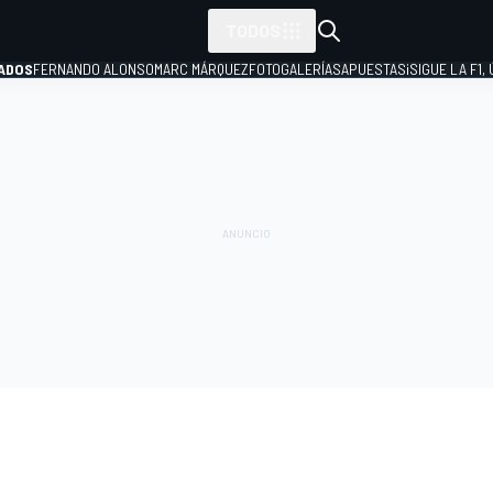
TODOS
ADOS
FERNANDO ALONSO
MARC MÁRQUEZ
FOTOGALERÍAS
APUESTAS
¡SIGUE LA F1,
P