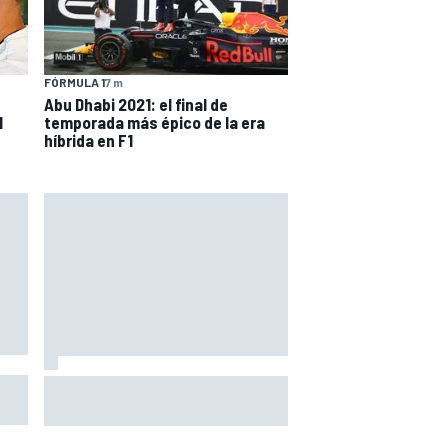
FÓRMULA 1
7 m
Abu Dhabi 2021: el final de
1
temporada más épico de la era
híbrida en F1
Con el Destrier, Bugatti convierte
su Bolide de circuito en una
escultura sobre ruedas