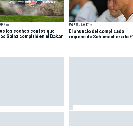
AR
7 m
FÓRMULA 1
7 m
os los coches con los que
El anuncio del complicado
los Sainz compitió en el Dakar
regreso de Schumacher a la F
La nueva generación: Nikola
cus Ericsson seguirá con
Tsolov
retti en la temporada 2027 de
yCar