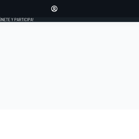
Haz que tu voz se escuche
comentando los artículos
 ÚNETE Y PARTICIPA!
INICIAR SESIÓN
EDICIÓN
ESPAÑA