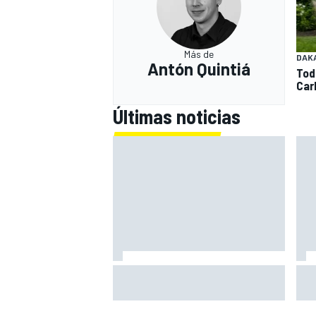
Más de
DAK
Antón Quintiá
Tod
Car
Últimas noticias
Mercedes revela su estrategia
Mar
con las mejoras para lo que queda
And
de 2026
Ind