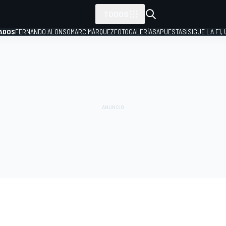
TODOS
ADOS
FERNANDO ALONSO
MARC MÁRQUEZ
FOTOGALERÍAS
APUESTAS
¡SIGUE LA F1,
P