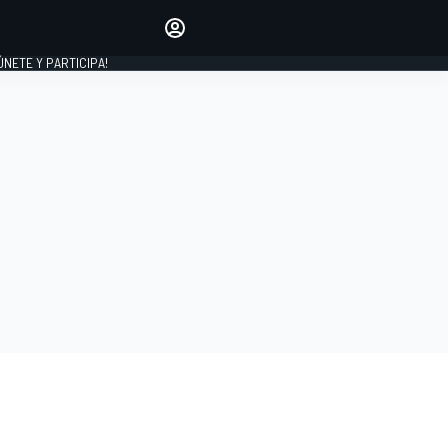
Haz que tu voz se escuche
comentando los artículos
 ÚNETE Y PARTICIPA!
INICIAR SESIÓN
EDICIÓN
ESPAÑA