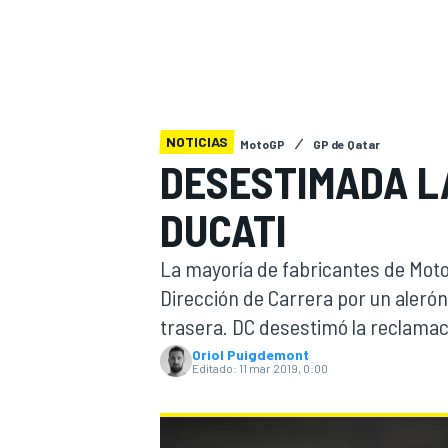
INDYCAR
WRC
NOTICIAS
MotoGP
GP de Qatar
DESESTIMADA L
DUCATI
La mayoría de fabricantes de Mo
Dirección de Carrera por un alerón b
trasera. DC desestimó la reclamac
WEC
FÓRMULA E
Oriol Puigdemont
Editado:
11 mar 2019, 0:00