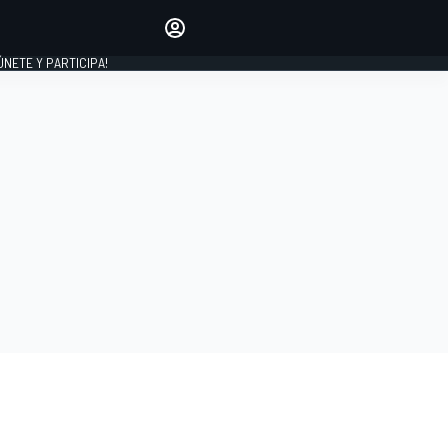
Haz que tu voz se escuche
comentando los artículos
 ÚNETE Y PARTICIPA!
INICIAR SESIÓN
EDICIÓN
ESPAÑA