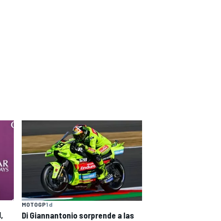
MOTOGP
1 d
,
Di Giannantonio sorprende a las