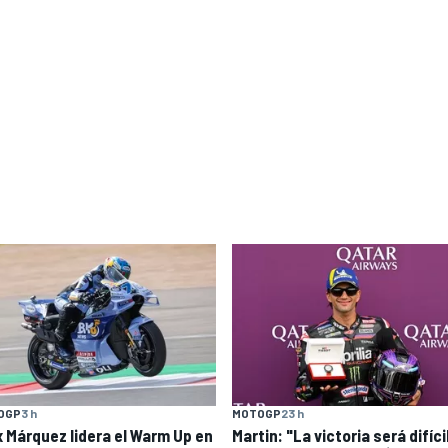
OGP
3 h
MOTOGP
23 h
x Márquez lidera el Warm Up en
Martin: "La victoria será difícil