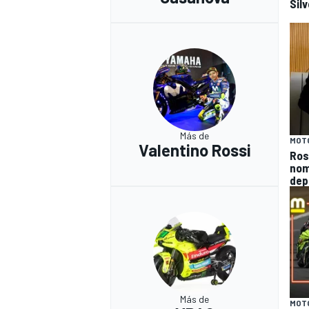
Sil
Más de
MOT
Valentino Rossi
Ros
nom
depo
Más de
MOT