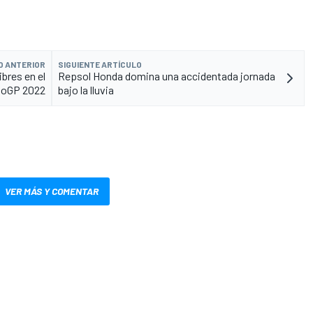
O ANTERIOR
SIGUIENTE ARTÍCULO
ibres en el
Repsol Honda domina una accidentada jornada
toGP 2022
bajo la lluvia
VER MÁS Y COMENTAR