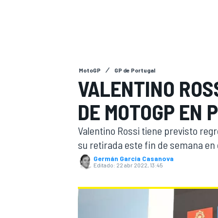
INDYCAR
WRC
MotoGP
GP de Portugal
VALENTINO ROS
DE MOTOGP EN 
Valentino Rossi tiene previsto re
su retirada este fin de semana en 
Germán Garcia Casanova
Editado:
22 abr 2022, 13:45
WEC
FÓRMULA E