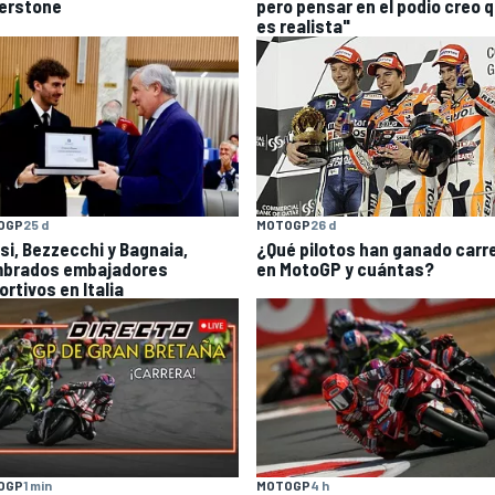
verstone
pero pensar en el podio creo 
es realista"
OGP
25 d
MOTOGP
26 d
si, Bezzecchi y Bagnaia,
¿Qué pilotos han ganado carr
brados embajadores
en MotoGP y cuántas?
rtivos en Italia
OGP
1 min
MOTOGP
4 h