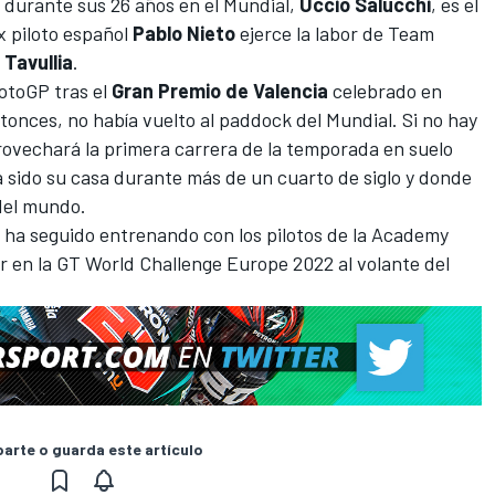
 durante sus 26 años en el Mundial,
Uccio Salucchi
, es el
x piloto español
Pablo Nieto
ejerce la labor de Team
n
Tavullia
.
MotoGP tras el
Gran Premio de Valencia
celebrado en
onces, no había vuelto al paddock del Mundial. Si no hay
provechará la primera carrera de la temporada en suelo
ha sido su casa durante más de un cuarto de siglo y donde
del mundo.
o ha seguido entrenando con los pilotos de la Academy
 en la GT World Challenge Europe 2022 al volante del
rte o guarda este artículo