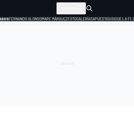
TODOS
ADOS
FERNANDO ALONSO
MARC MÁRQUEZ
FOTOGALERÍAS
APUESTAS
¡SIGUE LA F1,
P