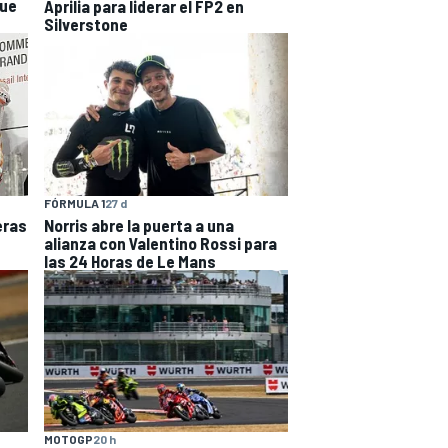
que
Aprilia para liderar el FP2 en
Silverstone
FÓRMULA 1
27 d
eras
Norris abre la puerta a una
alianza con Valentino Rossi para
las 24 Horas de Le Mans
MOTOGP
20 h