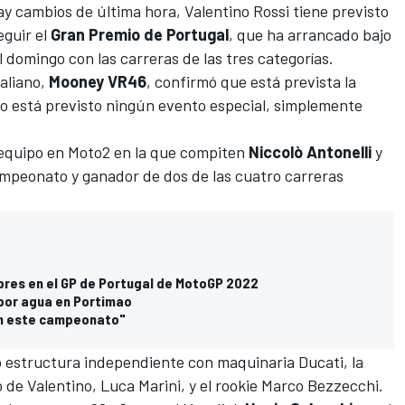
hay cambios de última hora,
Valentino Rossi
tiene previsto
eguir el
Gran Premio de Portugal
, que ha arrancado bajo
el domingo con las carreras de las tres categorías.
aliano,
Mooney VR46
, confirmó que está prevista la
no está previsto ningún evento especial, simplemente
 equipo en Moto2 en la que compiten
Niccolò Antonelli
y
 campeonato y ganador de dos de las cuatro carreras
ibres en el GP de Portugal de MotoGP 2022
por agua en Portimao
en este campeonato"
structura independiente con maquinaria Ducati, la
o de Valentino,
Luca Marini
, y el rookie
Marco Bezzecchi
.