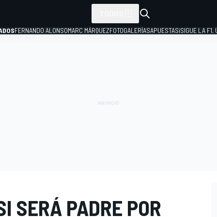
TODOS
ADOS
FERNANDO ALONSO
MARC MÁRQUEZ
FOTOGALERÍAS
APUESTAS
¡SIGUE LA F1,
P
SI SERÁ PADRE POR