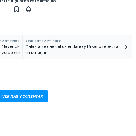
rte o guarda este artículo
O ANTERIOR
SIGUIENTE ARTÍCULO
a Maverick
Malasia se cae del calendario y Misano repetirá
ilverstone
en su lugar
VER MÁS Y COMENTAR