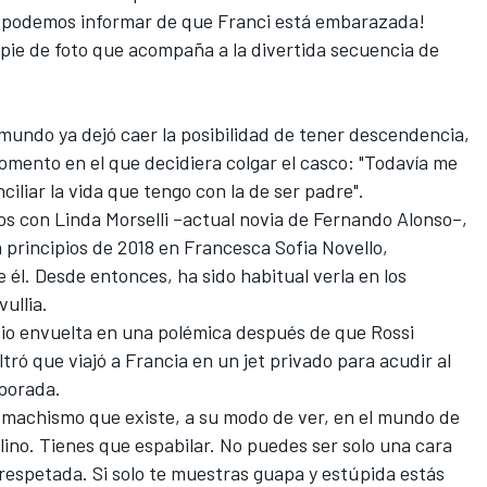
s podemos informar de que Franci está embarazada!
pie de foto que acompaña a la divertida secuencia de
mundo ya dejó caer la posibilidad de tener descendencia,
omento en el que decidiera colgar el casco: "Todavía me
ciliar la vida que tengo con la de ser padre".
s con Linda Morselli –actual novia de
Fernando Alonso
–,
principios de 2018 en Francesca Sofia Novello,
 él. Desde entonces, ha sido habitual verla en los
vullia.
vio envuelta en una polémica después de que Rossi
ltró que viajó a Francia en un jet privado para acudir al
porada.
l machismo que existe, a su modo de ver, en el mundo de
ino. Tienes que espabilar. No puedes ser solo una cara
respetada. Si solo te muestras guapa y estúpida estás