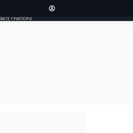
Haz que tu voz se escuche
comentando los artículos
 ÚNETE Y PARTICIPA!
INICIAR SESIÓN
EDICIÓN
ESPAÑA