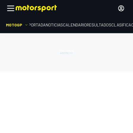
MOTOGP
PORTADA
NOTICIAS
CALENDARIO
RESULTADOS
CLASIFICA