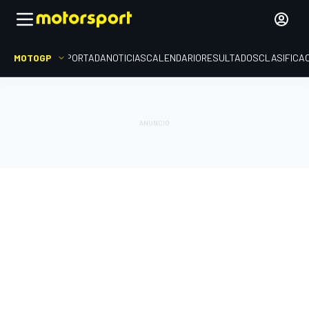
MOTOGP
PORTADA
NOTICIAS
CALENDARIO
RESULTADOS
CLASIFICA