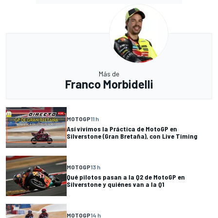
Más de
Franco Morbidelli
MOTOGP
11 h
Así vivimos la Práctica de MotoGP en
Silverstone (Gran Bretaña), con Live Timing
MOTOGP
13 h
Qué pilotos pasan a la Q2 de MotoGP en
Silverstone y quiénes van a la Q1
MOTOGP
14 h