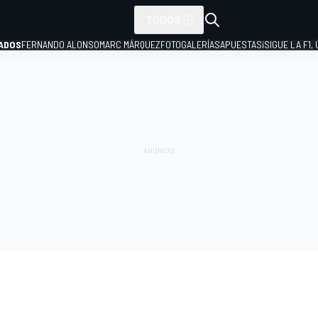
TODOS
ADOS
FERNANDO ALONSO
MARC MÁRQUEZ
FOTOGALERÍAS
APUESTAS
¡SIGUE LA F1,
P