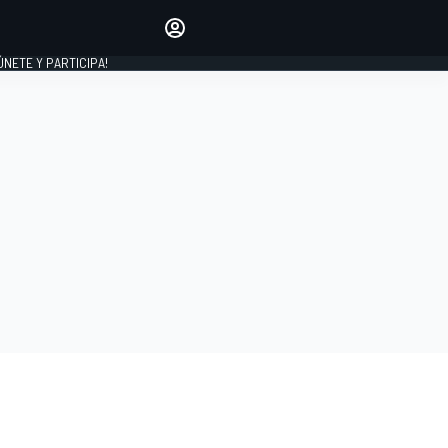
Haz que tu voz se escuche
comentando los artículos
 ÚNETE Y PARTICIPA!
INICIAR SESIÓN
EDICIÓN
ESPAÑA