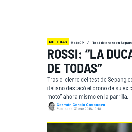
INDYCAR
WRC
NOTICIAS
MotoGP
Test de enero en Sepan
ROSSI: “LA DUC
DE TODAS”
Tras el cierre del test de Sepang c
italiano destacó el crono de su ex
moto” ahora mismo en la parrilla.
WEC
FÓRMULA E
Germán Garcia Casanova
Publicado:
31 ene 2018, 19:18