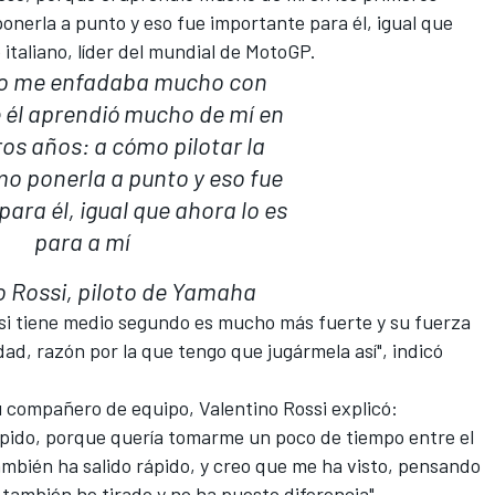
ponerla a punto y eso fue importante para él, igual que
o italiano, líder del mundial de MotoGP.
yo me enfadaba mucho con
 él aprendió mucho de mí en
ros años: a cómo pilotar la
o ponerla a punto y eso fue
ara él, igual que ahora lo es
para a mí
o Rossi, piloto de Yamaha
e si tiene medio segundo es mucho más fuerte y su fuerza
d, razón por la que tengo que jugármela así", indicó
su compañero de equipo, Valentino Rossi explicó:
rápido, porque quería tomarme un poco de tiempo entre el
ambién ha salido rápido, y creo que me ha visto, pensando
 también he tirado y no ha puesto diferencia".