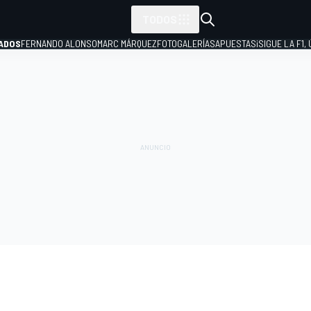
TODOS
ADOS
FERNANDO ALONSO
MARC MÁRQUEZ
FOTOGALERÍAS
APUESTAS
¡SIGUE LA F1,
P