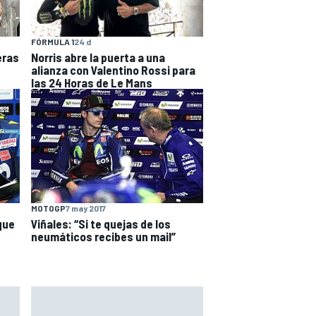
FÓRMULA 1
24 d
eras
Norris abre la puerta a una
alianza con Valentino Rossi para
las 24 Horas de Le Mans
MOTOGP
7 may 2017
que
Viñales: “Si te quejas de los
neumáticos recibes un mail”