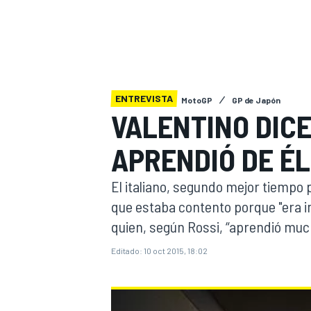
INDYCAR
WRC
ENTREVISTA
MotoGP
GP de Japón
VALENTINO DIC
APRENDIÓ DE ÉL
El italiano, segundo mejor tiempo
que estaba contento porque "era 
quien, según Rossi, “aprendió muc
WEC
FÓRMULA E
Editado:
10 oct 2015, 18:02