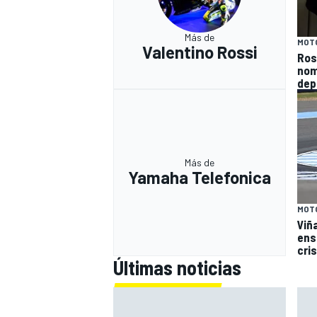
Más de
MOT
Valentino Rossi
Ros
nom
depo
Más de
Yamaha Telefonica
MOT
Viña
ens
cri
Últimas noticias