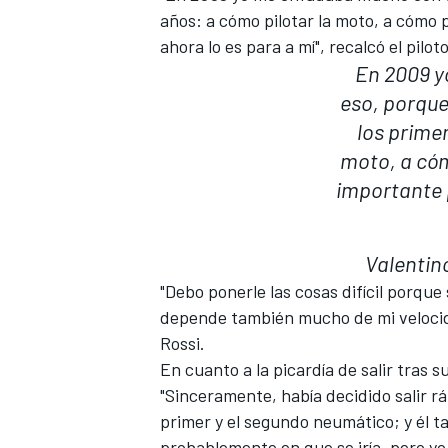
años: a cómo pilotar la moto, a cómo 
ahora lo es para a mí", recalcó el pilot
En 2009 
eso, porque
los prime
moto, a cóm
importante p
Valentin
MÁS CATEGORÍAS
"Debo ponerle las cosas difícil porqu
depende también mucho de mi velocida
Rossi.
En cuanto a la picardía de salir tras 
"Sinceramente, había decidido salir 
primer y el segundo neumático; y él t
probablemente en que se iría, pero yo