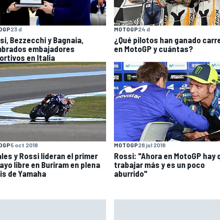
OGP
23 d
MOTOGP
24 d
si, Bezzecchi y Bagnaia,
¿Qué pilotos han ganado carr
brados embajadores
en MotoGP y cuántas?
rtivos en Italia
OGP
5 oct 2018
MOTOGP
28 jul 2018
les y Rossi lideran el primer
Rossi: "Ahora en MotoGP hay 
ayo libre en Buriram en plena
trabajar más y es un poco
sis de Yamaha
aburrido"