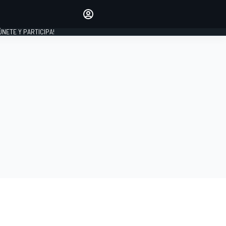
Haz que tu voz se escuche
comentando los artículos
 ÚNETE Y PARTICIPA!
INICIAR SESIÓN
EDICIÓN
ESPAÑA