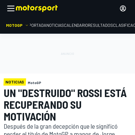
MOTOGP
PORTADA
NOTICIAS
CALENDARIO
RESULTADOS
CLASIFICA
NOTICIAS
MotoGP
UN "DESTRUIDO" ROSSI ESTÁ
RECUPERANDO SU
MOTIVACIÓN
Después de la gran decepción que le significó
perder el título de MotoGP a manos de Jorge