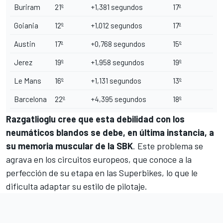
Buriram
21º
+1,381 segundos
17º
Goiania
12º
+1,012 segundos
17º
Austin
17º
+0,768 segundos
15º
Jerez
19º
+1,958 segundos
19º
Le Mans
16º
+1,131 segundos
13º
Barcelona
22º
+4,395 segundos
18º
Razgatlioglu cree que esta debilidad con los
neumáticos blandos se debe, en última instancia, a
su memoria muscular de la SBK
. Este problema se
agrava en los circuitos europeos, que conoce a la
perfección de su etapa en las
Superbikes
, lo que le
dificulta adaptar su estilo de pilotaje.