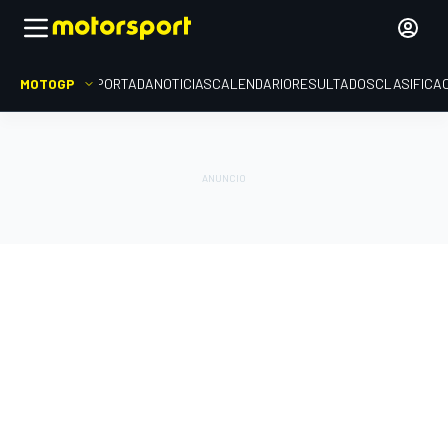
MOTOGP
PORTADA
NOTICIAS
CALENDARIO
RESULTADOS
CLASIFICA