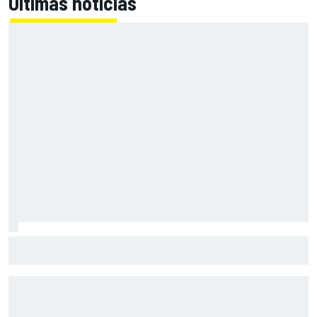
Últimas noticias
El momento en el que Stroll llegó a dejar de disfrutar de las
carreras