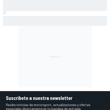
Vowles defiende el proyecto de Williams pese a sus pobres
resultados en 2026
Suscríbete a nuestra newsletter
Recibe noticias de motorsport, actualizaciones y ofertas
especiales directamente en tu bandeja de entrada.