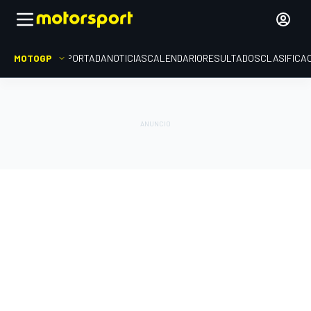
MOTOGP
PORTADA
NOTICIAS
CALENDARIO
RESULTADOS
CLASIFICA