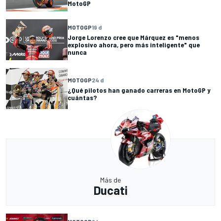
MotoGP
MOTOGP
19 d
Jorge Lorenzo cree que Márquez es "menos
explosivo ahora, pero más inteligente" que
nunca
MOTOGP
24 d
¿Qué pilotos han ganado carreras en MotoGP y
cuántas?
Más de
Ducati