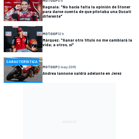
MOTOGP
9 h
Bagnaia: "No hacía falta la opinión de Stoner
para darse cuenta de que pilotaba una Ducati
diferente"
MOTOGP
12 h
Márquez: "Ganar otro título no me cambiará la
vida; a otros, sí"
CARACTERÍSTICA
MOTOGP
2 may 2015
Andrea Iannone saldrá adelante en Jerez