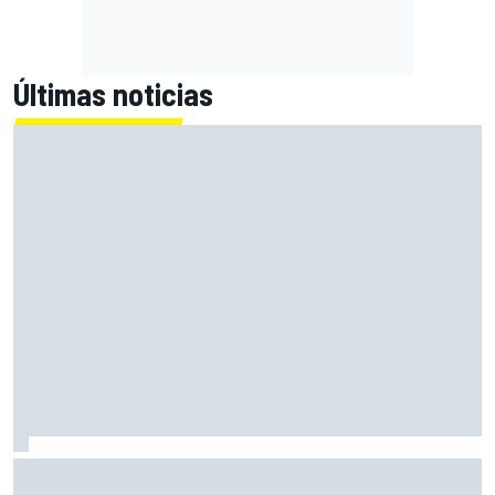
Últimas noticias
El momento en el que Stroll llegó a dejar de disfrutar de las
carreras