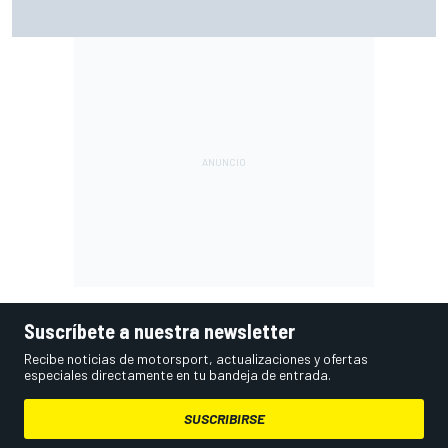
Pérez se pone nota tras su regreso a la F1: "Estoy cerca
del 10"
Suscríbete a nuestra newsletter
Recibe noticias de motorsport, actualizaciones y ofertas
especiales directamente en tu bandeja de entrada.
SUSCRIBIRSE