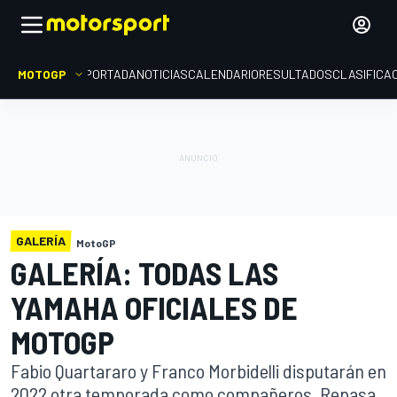
MOTOGP
PORTADA
NOTICIAS
CALENDARIO
RESULTADOS
CLASIFICA
GALERÍA
MotoGP
GALERÍA: TODAS LAS
YAMAHA OFICIALES DE
MOTOGP
Fabio Quartararo y Franco Morbidelli disputarán en
2022 otra temporada como compañeros. Repasa