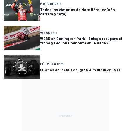
MOTOGP
24 d
Todas las victorias de Marc Márquez (año,
carrera y foto)
WSBK
24 d
WSBK en Donington Park - Bulega recupera el
trono y Lecuona remonta en la Race 2
FÓRMULA 1
2 m
66 años del debut del gran Jim Clark en la F1