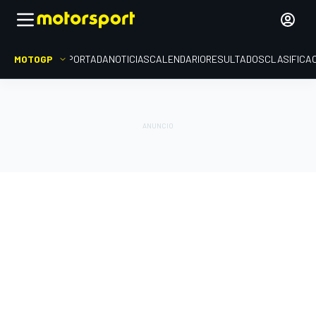
MOTOGP
PORTADA
NOTICIAS
CALENDARIO
RESULTADOS
CLASIFICA