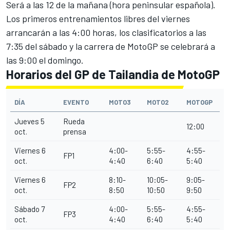
Será a las 12 de la mañana (hora peninsular española).
Los primeros entrenamientos libres del viernes
arrancarán a las 4:00 horas, los clasificatorios a las
7:35 del sábado y la carrera de MotoGP se celebrará a
las 9:00 el domingo.
Horarios del GP de Tailandia de MotoGP
D
ÍA
EVENTO
MOTO3
MOTO2
MOTOGP
Jueves 5
Rueda
12:00
oct.
prensa
Viernes 6
4:00-
5:55-
4:55-
FP1
oct.
4
:40
6
:40
5
:40
Viernes 6
8:10-
10:05-
9:05-
FP2
oct.
8
:50
10
:50
9
:50
Sábado 7
4:00-
5:55-
4:55-
FP3
oct.
4
:40
6
:40
5
:40