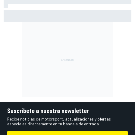
Márquez: "El año pasado marcaba la diferencia en puntos
en los que ahora voy algo peor"
Suscríbete a nuestra newsletter
Recibe noticias de motorsport, actualizaciones y ofertas
especiales directamente en tu bandeja de entrada.