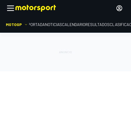
MOTOGP
PORTADA
NOTICIAS
CALENDARIO
RESULTADOS
CLASIFICA