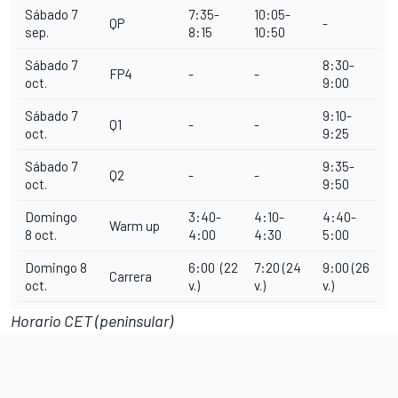
Sábado 7
7:35-
10:05-
QP
-
sep.
8
:15
10
:50
Sábado 7
8:30-
FP4
-
-
oct.
9
:00
Sábado 7
9:10-
Q1
-
-
oct.
9
:25
Sábado 7
9:35-
Q2
-
-
oct.
9
:50
Domingo
3:40-
4:10-
4:40-
Warm up
8 oct.
4
:00
4
:30
5
:00
Domingo 8
6:00 (22
7:20 (24
9:00 (26
Carrera
oct.
v.)
v.)
v.)
Horario CET (peninsular)