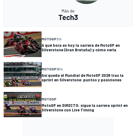
Más de
Tech3
MOTOGP
3 h
A qué hora es hoy la carrera de MotoGP en
Silverstone (Gran Bretaña) y cómo verla
MOTOGP
18 h
Así queda el Mundial de MotoGP 2026 tras la
sprint en Silverstone: puntos y posiciones
MOTOGP
MotoGP en DIRECTO: sigue la carrera sprint en
Silverstone con Live Timing