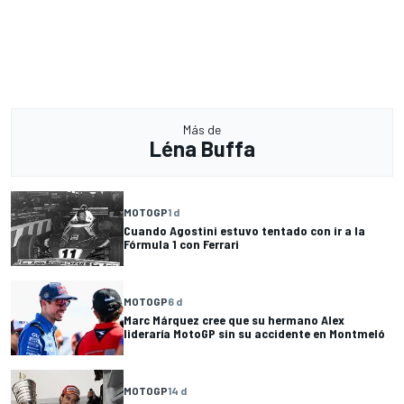
Más de
Léna Buffa
MOTOGP
1 d
Cuando Agostini estuvo tentado con ir a la
Fórmula 1 con Ferrari
MOTOGP
6 d
Marc Márquez cree que su hermano Alex
lideraría MotoGP sin su accidente en Montmeló
MOTOGP
14 d