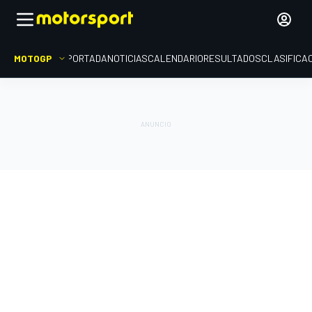
MOTOGP
PORTADA
NOTICIAS
CALENDARIO
RESULTADOS
CLASIFICA