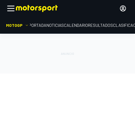
MOTOGP
PORTADA
NOTICIAS
CALENDARIO
RESULTADOS
CLASIFICA