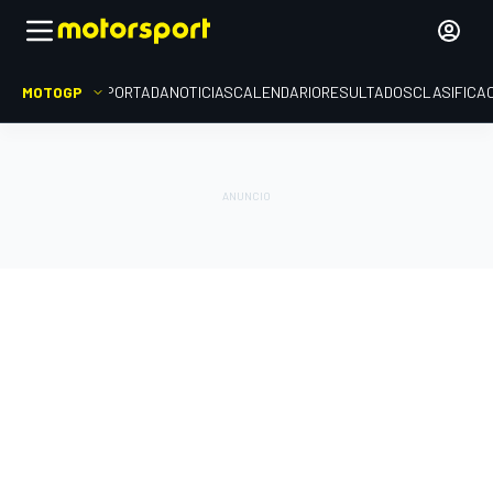
MOTOGP
PORTADA
NOTICIAS
CALENDARIO
RESULTADOS
CLASIFICA