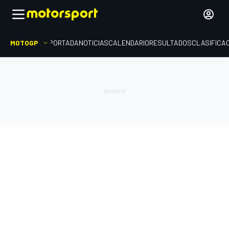
MOTOGP
PORTADA
NOTICIAS
CALENDARIO
RESULTADOS
CLASIFICA