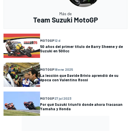
Más de
Team Suzuki MotoGP
MOTOGP
12 d
50 años del primer título de Barry Sheene y de
Suzuki en 500cc
MOTOGP
18 ene 2025
La lección que Davide Brivio aprendió de su
época con Valentino Rossi
MOTOGP
27 jul 2023
Por qué Suzuki triunfó donde ahora fracasan
Yamaha y Honda