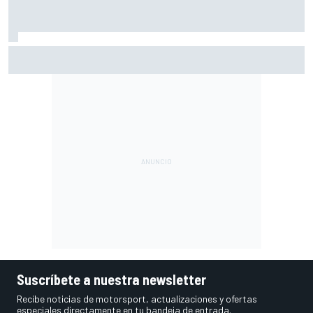
Por qué McLaren F1 aún no detendrá el desarrollo de su
coche de 2026
Suscríbete a nuestra newsletter
Recibe noticias de motorsport, actualizaciones y ofertas
especiales directamente en tu bandeja de entrada.