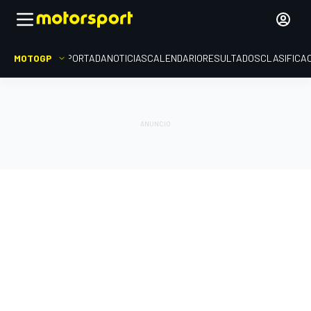
MOTOGP
PORTADA
NOTICIAS
CALENDARIO
RESULTADOS
CLASIFICA