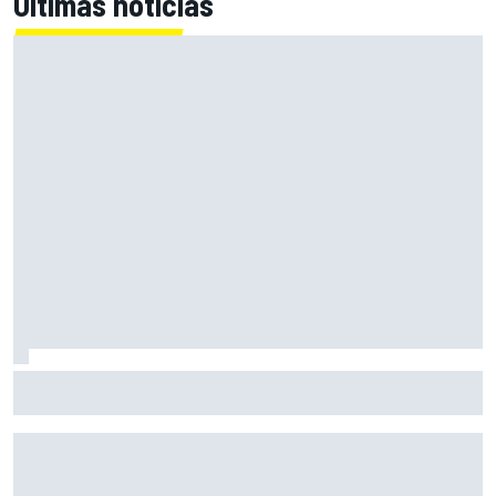
Últimas noticias
Di Giannantonio: "Estamos al límite con lo que tenemos; ya
no basta para batir a Aprilia"