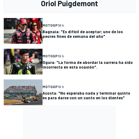
Oriol Puigdemont
MOTOGP
18 h
Bagnaia: "Es difícil de aceptar; uno de los
peores fines de semana del año"
MOTOGP
19 h
Ogura: "La forma de abordar la carrera ha sido
incorrecta en esta ocasión".
MOTOGP
19 h
Acosta: "No esperaba nada y terminar quinto
es para darse con un canto en los dientes"