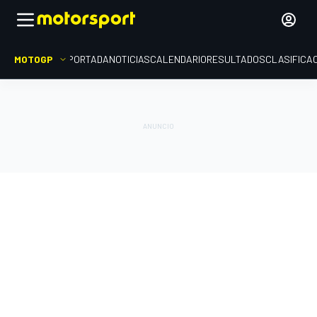
MOTOGP
PORTADA
NOTICIAS
CALENDARIO
RESULTADOS
CLASIFICA