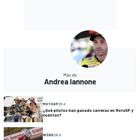
Más de
Andrea Iannone
MOTOGP
25 d
¿Qué pilotos han ganado carreras en MotoGP y
cuántas?
WSBK
26 d