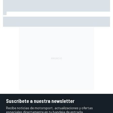
MotoGP en DIRECTO: la Práctica de Silverstone (Gran
Bretaña), con Live Timing
Suscríbete a nuestra newsletter
Recibe noticias de motorsport, actualizaciones y ofertas
especiales directamente en tu bandeja de entrada.