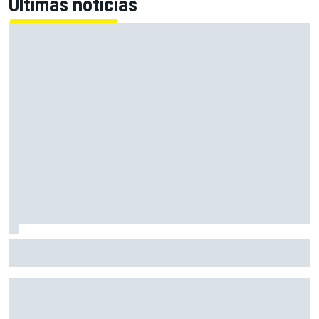
Últimas noticias
No hay dolor que frene a Bezzecchi en Silverstone