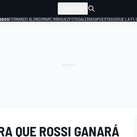
TODOS
ADOS
FERNANDO ALONSO
MARC MÁRQUEZ
FOTOGALERÍAS
APUESTAS
¡SIGUE LA F1,
P
RA QUE ROSSI GANARÁ