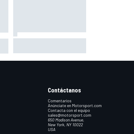
Silverstone renueva con MotoGP
so
por dos temporadas más
o de
Contáctanos
Comentarios
Anúnciate en Motorsport.com
Contacta con el equipo
sales@motorsport.com
650 Madison Avenue,
New York, NY 10022
USA