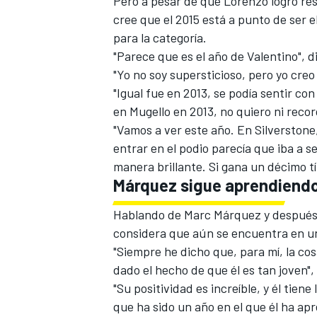
Pero a pesar de que Lorenzo logró res
cree que el 2015 está a punto de ser e
para la categoría.
"Parece que es el año de Valentino", d
"Yo no soy supersticioso, pero yo creo 
"Igual fue en 2013, se podía sentir co
en Mugello en 2013, no quiero ni reco
"Vamos a ver este año. En Silverstone,
entrar en el podio parecía que iba a se
manera brillante. Si gana un décimo tí
Márquez sigue aprendiend
Hablando de Marc Márquez y después 
considera que aún se encuentra en 
"Siempre he dicho que, para mí, la co
dado el hecho de que él es tan joven",
"Su positividad es increíble, y él tien
que ha sido un año en el que él ha ap