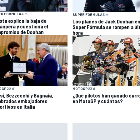
ER FORMULA
4 m
SUPER FORMULA
6 m
ota explica la baja de
Los planes de Jack Doohan en
anpera y cuestiona el
Super Fórmula se rompen a úl
promiso de Doohan
hora
OGP
22 d
MOTOGP
23 d
si, Bezzecchi y Bagnaia,
¿Qué pilotos han ganado carr
brados embajadores
en MotoGP y cuántas?
rtivos en Italia