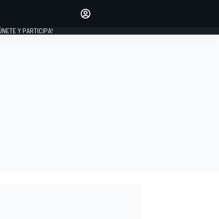
Haz que tu voz se escuche
comentando los artículos
 ÚNETE Y PARTICIPA!
INICIAR SESIÓN
EDICIÓN
ESPAÑA