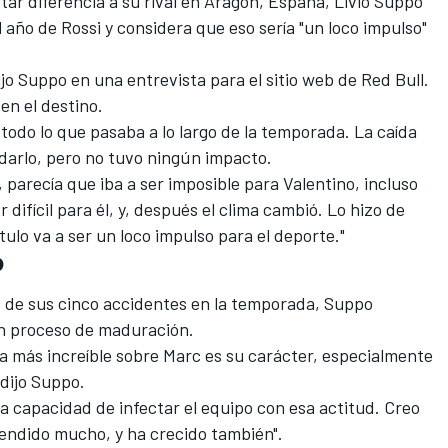
tar diferencia a su rival en Aragón, España, Livio Suppo
l año de Rossi y considera que eso sería "un loco impulso"
ijo Suppo en una entrevista para el sitio web de Red Bull.
en el destino.
n todo lo que pasaba a lo largo de la temporada. La caída
rdarlo, pero no tuvo ningún impacto.
 parecía que iba a ser imposible para Valentino, incluso
r difícil para él, y, después el clima cambió. Lo hizo de
tulo va a ser un loco impulso para el deporte."
o
de sus cinco accidentes en la temporada, Suppo
un proceso de maduración.
sa más increíble sobre Marc es su carácter, especialmente
 dijo Suppo.
e la capacidad de infectar el equipo con esa actitud. Creo
rendido mucho, y ha crecido también".