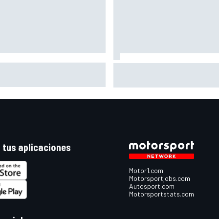
os los circuitos que han
Hungría F1 2006: cuando Alon
gido una prueba del WEC
se disfrazó de Senna y el podi
de 2012
De la Rosa
 tus aplicaciones
Motor1.com
Motorsportjobs.com
Autosport.com
Motorsportstats.com