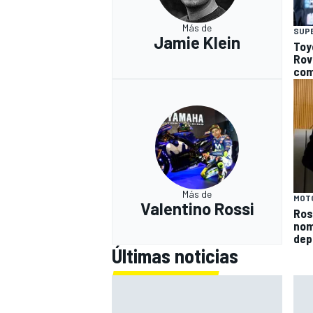
Más de
SUP
Jamie Klein
Toy
Rov
com
Más de
MOT
Valentino Rossi
Ros
nom
depo
Últimas noticias