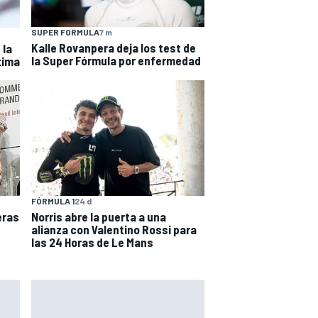
SUPER FORMULA
7 m
Kalle Rovanpera deja los test de
 la
la Super Fórmula por enfermedad
tima
FÓRMULA 1
24 d
eras
Norris abre la puerta a una
alianza con Valentino Rossi para
las 24 Horas de Le Mans