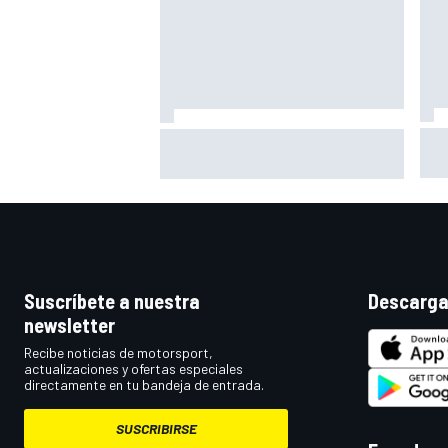
Tod
¿Debería la F1 prohibir los
aco
algoritmos de los motores? Por
des
qué la FIA dice que no
Suscríbete a nuestra
Descarga
newsletter
Recibe noticias de motorsport,
actualizaciones y ofertas especiales
directamente en tu bandeja de entrada.
SUSCRIBIRSE