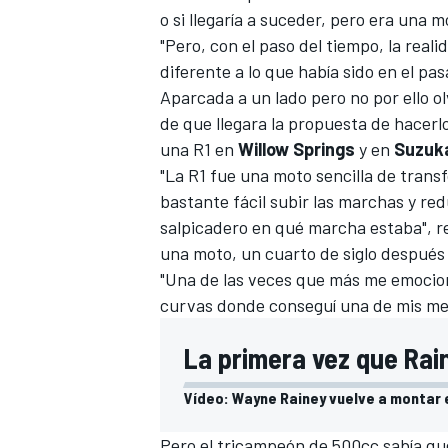
o si llegaría a suceder, pero era una m
"Pero, con el paso del tiempo, la rea
diferente a lo que había sido en el pa
Aparcada a un lado pero no por ello o
de que llegara la propuesta de hacer
una R1 en
Willow Springs
y en
Suzuk
"La R1 fue una moto sencilla de trans
bastante fácil subir las marchas y red
salpicadero en qué marcha estaba", r
una moto, un cuarto de siglo después 
MÁS CATEGORÍAS
"Una de las veces que más me emocioné
curvas donde conseguí una de mis me
La primera vez que Rain
Vídeo: Wayne Rainey vuelve a montar 
Pero el tricampeón de 500cc sabía que