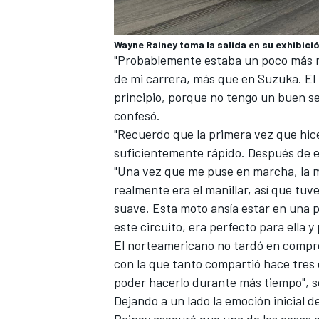
Wayne Rainey toma la salida en su exhibic
"Probablemente estaba un poco más 
de mi carrera, más que en Suzuka. El
principio, porque no tengo un buen sen
confesó.
"Recuerdo que la primera vez que hice
suficientemente rápido. Después de e
"Una vez que me puse en marcha, la m
realmente era el manillar, así que tuv
suave. Esta moto ansía estar en una pis
este circuito, era perfecto para ella y 
El norteamericano no tardó en compro
con la que tanto compartió hace tres 
poder hacerlo durante más tiempo", s
Dejando a un lado la emoción inicial 
Rainey aseguró que una de las cosas q