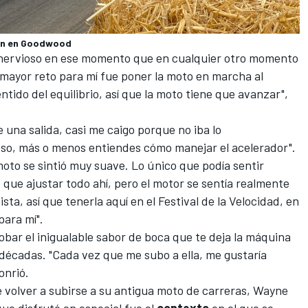
ión en Goodwood
nervioso en ese momento que en cualquier otro momento
 mayor reto para mí fue poner la moto en marcha al
tido del equilibrio, así que la moto tiene que avanzar",
 una salida, casi me caigo porque no iba lo
so, más o menos entiendes cómo manejar el acelerador".
oto se sintió muy suave. Lo único que podía sentir
e que ajustar todo ahí, pero el motor se sentía realmente
ta, así que tenerla aquí en el Festival de la Velocidad, en
para mí".
bar el inigualable sabor de boca que te deja la máquina
décadas. "Cada vez que me subo a ella, me gustaría
onrió.
de volver a subirse a su antigua moto de carreras, Wayne
ue disfrutó en especial fue el
contexto
en el que se