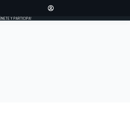
Haz que tu voz se escuche
comentando los artículos
 ÚNETE Y PARTICIPA!
INICIAR SESIÓN
EDICIÓN
ESPAÑA