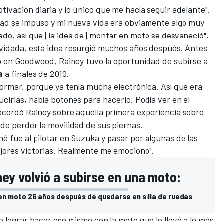
otivación diaria y lo único que me hacía seguir adelante".
lidad se impuso y mi nueva vida era obviamente algo muy
sado, así que [la idea de] montar en moto se desvaneció".
lvidada, esta idea resurgió muchos años después. Antes
lo en Goodwood, Rainey tuvo la oportunidad de subirse a
a
a finales de 2019.
formar, porque ya tenía mucha electrónica. Así que era
ucirlas, había botones para hacerlo. Podía ver en el
ecordó Rainey sobre aquella primera experiencia sobre
de perder la movilidad de sus piernas.
 fue al pilotar en Suzuka y pasar por algunas de las
jores victorias. Realmente me emocionó".
ey volvió a subirse en una moto:
en moto 26 años después de quedarse en silla de ruedas
 lograr hacer eso mismo con la moto que le llevó a lo más