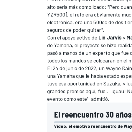
alto sería más complicado: "Pero cuan
YZR500], el reto era obviamente much
electrónica, era una 500cc de dos ti
seguros de poder quitar".
Con el apoyo activo de
Lin Jarvis
y
Ma
de Yamaha, el proyecto se hizo realid
pasó a manos de un experto que fue c
todos los mandos se colocaran en el ma
El 24 de junio de 2022, un Wayne Rai
una Yamaha que le había estado espe
tuve esa oportunidad en Suzuka, y lu
grandes premios aquí, fue... ¡guau! 
evento como este", admitió.
El reencuentro 30 años
Vídeo: el emotivo reencuentro de Wa