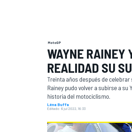
INDYCAR
WRC
MotoGP
WAYNE RAINEY Y
REALIDAD SU S
Treinta años después de celebrar 
Rainey pudo volver a subirse a su
historia del motociclismo.
WEC
FÓRMULA E
Léna Buffa
Editado:
6 jul 2022, 16:33