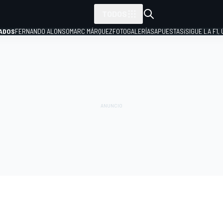
TODOS
ADOS
FERNANDO ALONSO
MARC MÁRQUEZ
FOTOGALERÍAS
APUESTAS
¡SIGUE LA F1,
P