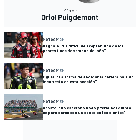
Más de
Oriol Puigdemont
MOTOGP
12 h
Bagnaia: "Es difícil de aceptar; uno de los
peores fines de semana del año"
MOTOGP
13 h
Ogura: "La forma de abordar la carrera ha sido
incorrecta en esta ocasión".
MOTOGP
13 h
Acosta: "No esperaba nada y terminar quinto
es para darse con un canto en los dientes"