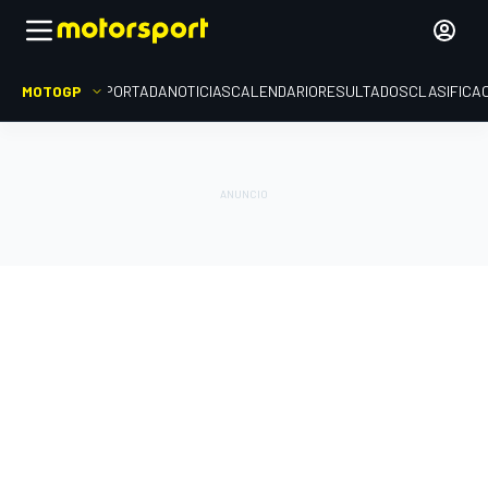
MOTOGP
PORTADA
NOTICIAS
CALENDARIO
RESULTADOS
CLASIFICA