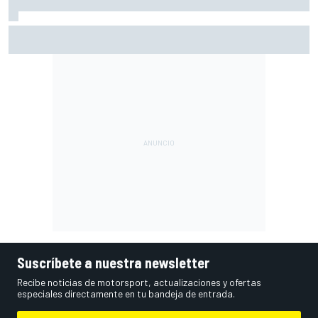
Bagnaia: "Es difícil de aceptar; uno de los peores fines de
semana del año"
Suscríbete a nuestra newsletter
Recibe noticias de motorsport, actualizaciones y ofertas
especiales directamente en tu bandeja de entrada.