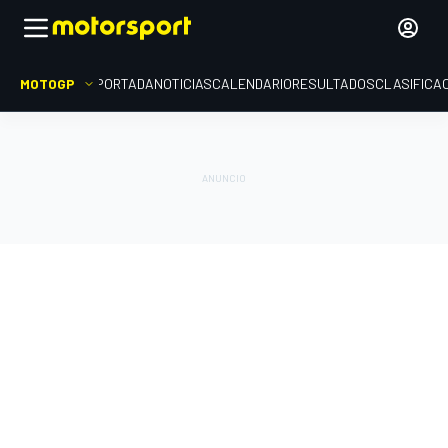
MOTOGP
PORTADA
NOTICIAS
CALENDARIO
RESULTADOS
CLASIFICA