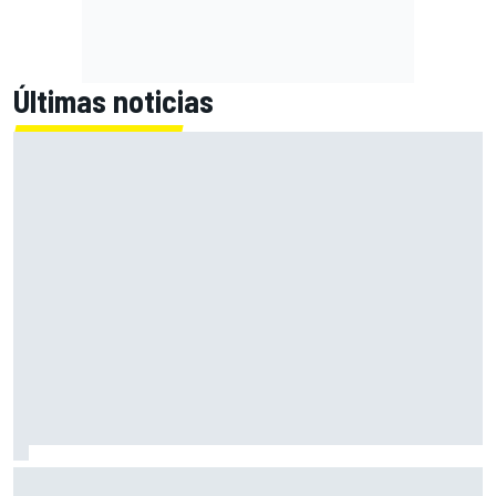
Últimas noticias
MotoGP en DIRECTO: la carrera sprint y clasificación en