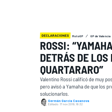
INDYCAR
WRC
DECLARACIONES
MotoGP
GP de Valencia
ROSSI: “YAMAH
DETRÁS DE LOS
QUARTARARO”
Valentino Rossi calificó de muy pos
pero avisó a Yamaha de que los p
WEC
FÓRMULA E
solucionarlos.
Germán Garcia Casanova
Editado:
17 nov 2019, 18:32