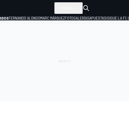
TODOS
ADOS
FERNANDO ALONSO
MARC MÁRQUEZ
FOTOGALERÍAS
APUESTAS
¡SIGUE LA F1,
P