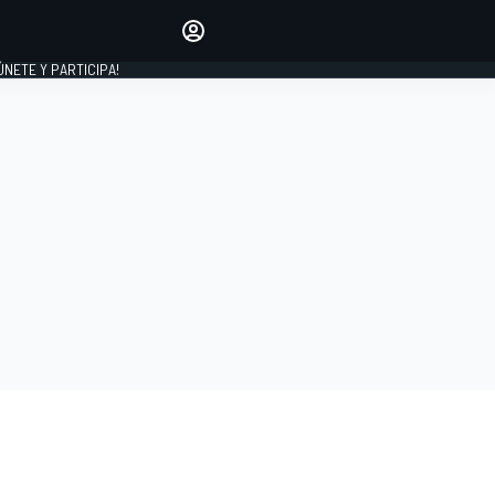
Haz que tu voz se escuche
comentando los artículos
 ÚNETE Y PARTICIPA!
INICIAR SESIÓN
EDICIÓN
ESPAÑA