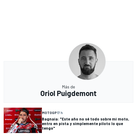
Más de
Oriol Puigdemont
MOTOGP
17 h
Bagnaia: "Este año no sé todo sobre mi moto,
entro en pista y simplemente piloto lo que
tengo"