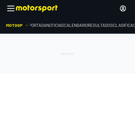
MOTOGP
PORTADA
NOTICIAS
CALENDARIO
RESULTADOS
CLASIFICA