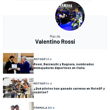
Más de
Valentino Rossi
MOTOGP
23 d
Rossi, Bezzecchi y Bagnaia, nombrados
embajadores deportivos en Italia
MOTOGP
24 d
¿Qué pilotos han ganado carreras en MotoGP y
cuántas?
FÓRMULA 1
25 d