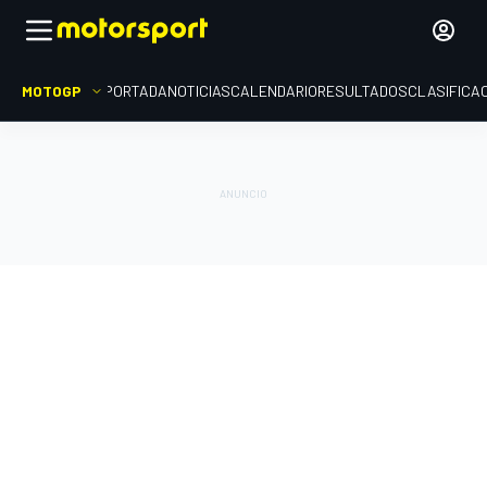
MOTOGP
PORTADA
NOTICIAS
CALENDARIO
RESULTADOS
CLASIFICA