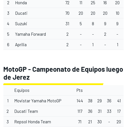
2
Honda
72
11
25
16
20
3
Ducati
70
20
20
20
10
4
Suzuki
31
5
8
9
9
5
Yamaha Forward
2
-
-
2
-
6
Aprilia
2
-
1
-
1
MotoGP - Campeonato de Equipos luego
de Jerez
Equipos
Pts
1
Movistar Yamaha MotoGP
144
38
29
36
41
2
Ducati Team
117
36
31
33
17
3
Repsol Honda Team
71
21
30
-
20