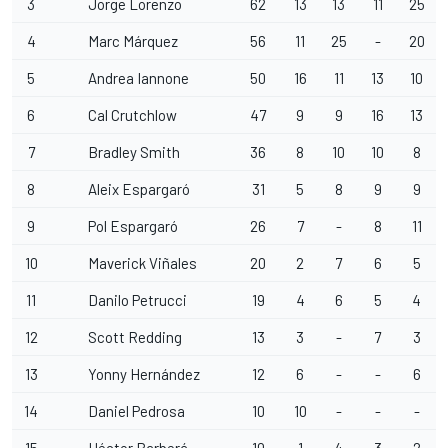
3
Jorge Lorenzo
62
13
13
11
25
4
Marc Márquez
56
11
25
-
20
5
Andrea Iannone
50
16
11
13
10
6
Cal Crutchlow
47
9
9
16
13
7
Bradley Smith
36
8
10
10
8
8
Aleix Espargaró
31
5
8
9
9
9
Pol Espargaró
26
7
-
8
11
10
Maverick Viñales
20
2
7
6
5
11
Danilo Petrucci
19
4
6
5
4
12
Scott Redding
13
3
-
7
3
13
Yonny Hernández
12
6
-
-
6
14
Daniel Pedrosa
10
10
-
-
-