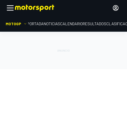
MOTOGP
PORTADA
NOTICIAS
CALENDARIO
RESULTADOS
CLASIFICA