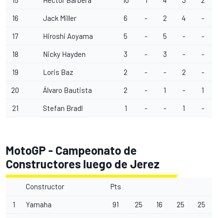
15
Héctor Barberá
10
1
4
3
2
16
Jack Miller
6
-
2
4
-
17
Hiroshi Aoyama
5
-
5
-
-
18
Nicky Hayden
3
-
3
-
-
19
Loris Baz
2
-
-
2
-
20
Álvaro Bautista
2
-
1
-
1
21
Stefan Bradl
1
-
-
1
-
MotoGP - Campeonato de
Constructores luego de Jerez
Constructor
Pts
1
Yamaha
91
25
16
25
25