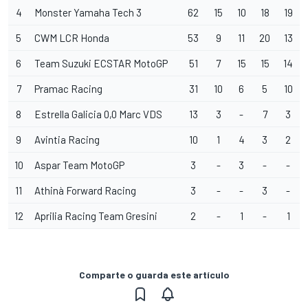
4
Monster Yamaha Tech 3
62
15
10
18
19
5
CWM LCR Honda
53
9
11
20
13
6
Team Suzuki ECSTAR MotoGP
51
7
15
15
14
7
Pramac Racing
31
10
6
5
10
8
Estrella Galicia 0,0 Marc VDS
13
3
-
7
3
9
Avintia Racing
10
1
4
3
2
10
Aspar Team MotoGP
3
-
3
-
-
11
Athinà Forward Racing
3
-
-
3
-
12
Aprilia Racing Team Gresini
2
-
1
-
1
Comparte o guarda este artículo