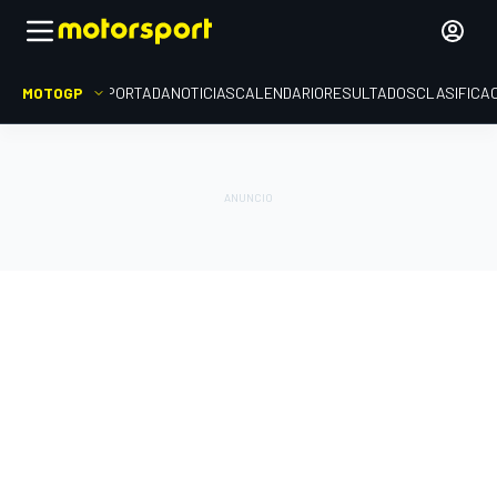
MOTOGP
PORTADA
NOTICIAS
CALENDARIO
RESULTADOS
CLASIFICA