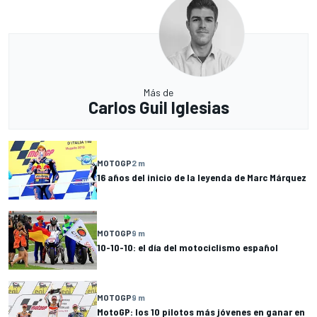
Más de
Carlos Guil Iglesias
MOTOGP
2 m
16 años del inicio de la leyenda de Marc Márquez
MOTOGP
9 m
10-10-10: el día del motociclismo español
MOTOGP
9 m
MotoGP: los 10 pilotos más jóvenes en ganar en