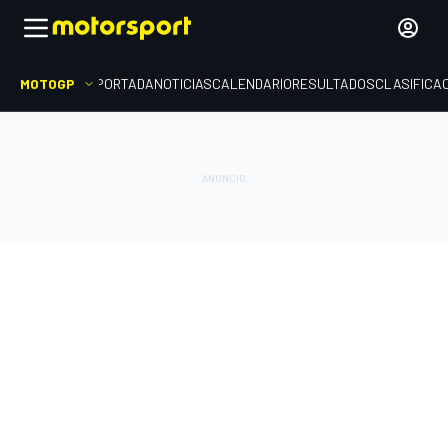
MOTOGP
PORTADA
NOTICIAS
CALENDARIO
RESULTADOS
CLASIFICA