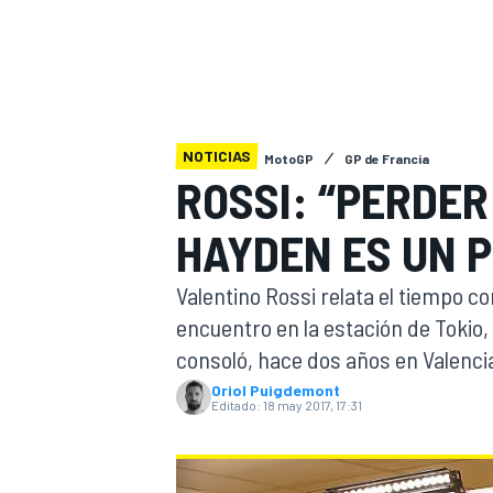
INDYCAR
WRC
NOTICIAS
MotoGP
GP de Francia
ROSSI: “PERDE
HAYDEN ES UN 
Valentino Rossi relata el tiempo 
encuentro en la estación de Tokio,
consoló, hace dos años en Valenci
WEC
FÓRMULA E
Oriol Puigdemont
Editado:
18 may 2017, 17:31