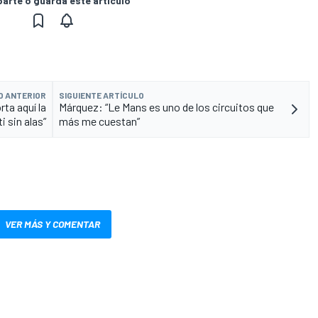
rte o guarda este artículo
O ANTERIOR
SIGUIENTE ARTÍCULO
ta aquí la
Márquez: “Le Mans es uno de los circuitos que
i sin alas”
más me cuestan”
VER MÁS Y COMENTAR