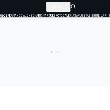
TODOS
ADOS
FERNANDO ALONSO
MARC MÁRQUEZ
FOTOGALERÍAS
APUESTAS
¡SIGUE LA F1,
P