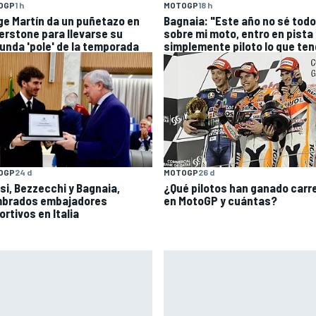
OGP
1 h
MOTOGP
18 h
ge Martín da un puñetazo en
Bagnaia: "Este año no sé todo
verstone para llevarse su
sobre mi moto, entro en pista 
unda 'pole' de la temporada
simplemente piloto lo que te
OGP
24 d
MOTOGP
26 d
si, Bezzecchi y Bagnaia,
¿Qué pilotos han ganado carr
brados embajadores
en MotoGP y cuántas?
rtivos en Italia