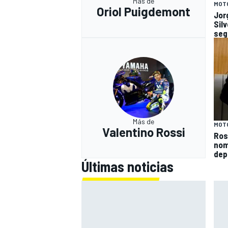
Más de
MOT
Oriol Puigdemont
Jor
Sil
seg
Más de
MOT
Valentino Rossi
Ros
nom
depo
Últimas noticias