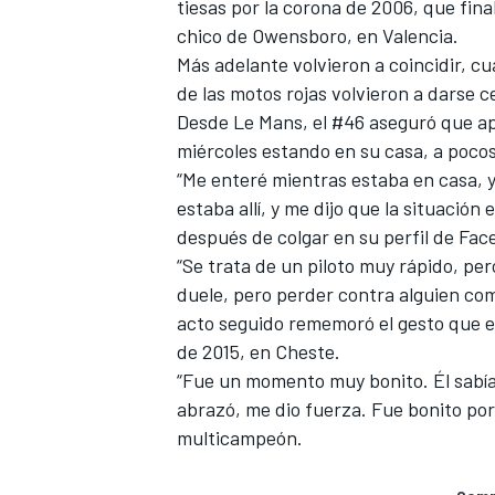
tiesas por la corona de 2006, que fin
chico de Owensboro, en Valencia.
Más adelante volvieron a coincidir, cu
de las motos rojas volvieron a darse 
Desde Le Mans, el #46 aseguró que ap
miércoles estando en su casa, a pocos
“Me enteré mientras estaba en casa, y
estaba allí, y me dijo que la situación
después de colgar
en su perfil de Fa
“Se trata de un piloto muy rápido, per
MÁS CATEGORÍAS
duele
, pero perder contra alguien co
acto seguido rememoró el gesto que el
de 2015, en Cheste.
“Fue un momento muy bonito. Él sabía
abrazó, me dio fuerza. Fue bonito po
multicampeón.