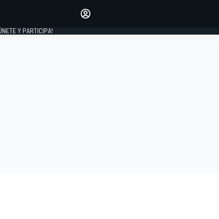
Haz que tu voz se escuche
comentando los artículos
 ÚNETE Y PARTICIPA!
INICIAR SESIÓN
EDICIÓN
ESPAÑA