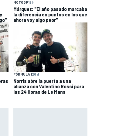
MOTOGP
19 h
Márquez: "El año pasado marcaba
y
la diferencia en puntos en los que
ngo"
ahora voy algo peor"
FÓRMULA 1
26 d
eras
Norris abre la puerta a una
alianza con Valentino Rossi para
las 24 Horas de Le Mans