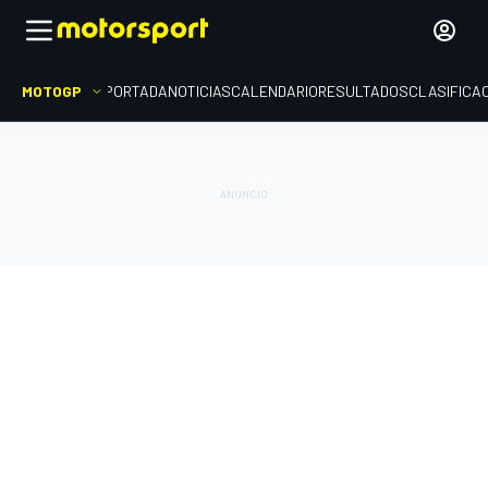
MOTOGP
PORTADA
NOTICIAS
CALENDARIO
RESULTADOS
CLASIFICA