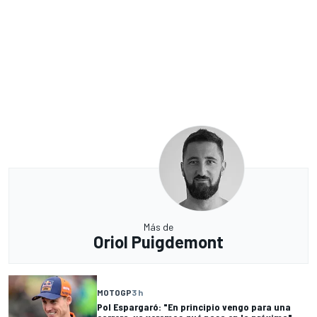
Más de
Oriol Puigdemont
MOTOGP
3 h
Pol Espargaró: "En principio vengo para una