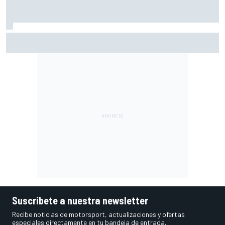
Ogura: "No estaba seguro de poder acabar la carrera por la
degradación"
Suscríbete a nuestra newsletter
Recibe noticias de motorsport, actualizaciones y ofertas
especiales directamente en tu bandeja de entrada.