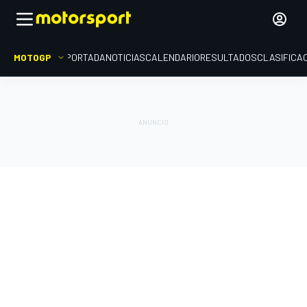
MOTOGP
PORTADA
NOTICIAS
CALENDARIO
RESULTADOS
CLASIFICA