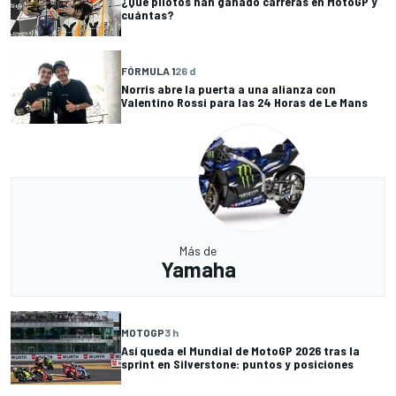
¿Qué pilotos han ganado carreras en MotoGP y
cuántas?
FÓRMULA 1
26 d
Norris abre la puerta a una alianza con
Valentino Rossi para las 24 Horas de Le Mans
Más de
Yamaha
MOTOGP
3 h
Así queda el Mundial de MotoGP 2026 tras la
sprint en Silverstone: puntos y posiciones