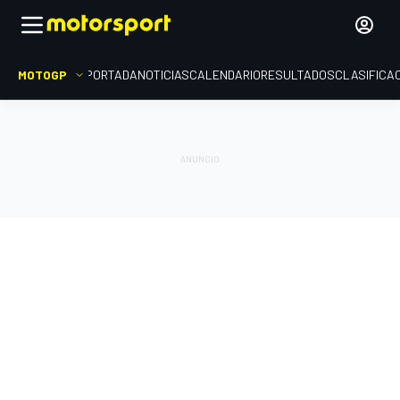
MOTOGP
PORTADA
NOTICIAS
CALENDARIO
RESULTADOS
CLASIFICA