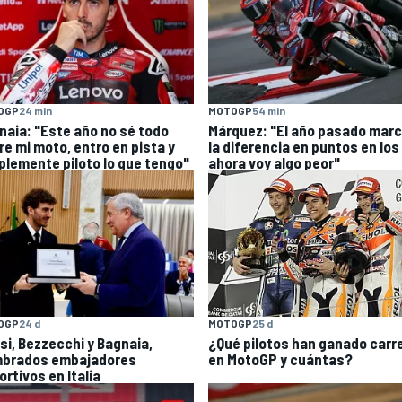
OGP
24 min
MOTOGP
54 min
naia: "Este año no sé todo
Márquez: "El año pasado mar
re mi moto, entro en pista y
la diferencia en puntos en los
plemente piloto lo que tengo"
ahora voy algo peor"
OGP
24 d
MOTOGP
25 d
si, Bezzecchi y Bagnaia,
¿Qué pilotos han ganado carr
brados embajadores
en MotoGP y cuántas?
rtivos en Italia