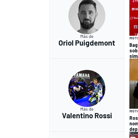
Más de
MOT
Oriol Puigdemont
Bag
sob
sim
Más de
MOT
Valentino Rossi
Ros
nom
depo