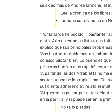
seis décimas de Andrea Iannone, el m
Lee la crónica de los libres:
Iannone se reivindica en M
“Por la tarde he podido ir bastante r
moto. Aún no estamos listos, nos falta
explicó que sus principales problemas
“Soy bastante rápido hasta la mitad de
consigo pilotar bien. Lo bueno es que
MÁS CATEGORÍAS
primeros han ido muy rápido”, expresó
“A partir de las dos Arrabiatta no me
sector nunca he ido rapidísimo. De cu
suficiente adherencia”, relató el mul
“Si queremos pelear por estar delant
en la parrilla, y si puede ser en la pri
No te lo pierdas: