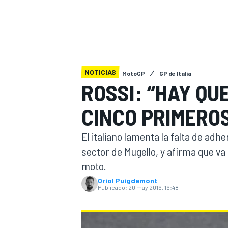
INDYCAR
WRC
NOTICIAS
MotoGP
GP de Italia
ROSSI: “HAY QU
CINCO PRIMERO
El italiano lamenta la falta de adhe
sector de Mugello, y afirma que va
moto.
WEC
FÓRMULA E
Oriol Puigdemont
Publicado:
20 may 2016, 16:48