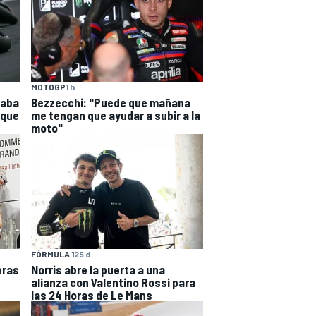
MOTOGP
1 h
caba
Bezzecchi: "Puede que mañana
 que
me tengan que ayudar a subir a la
moto"
FÓRMULA 1
25 d
eras
Norris abre la puerta a una
alianza con Valentino Rossi para
las 24 Horas de Le Mans