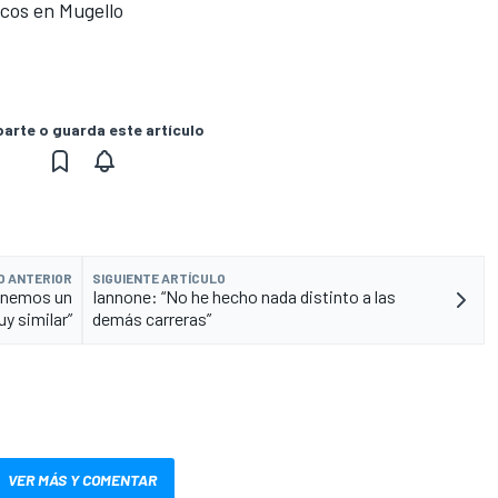
scos en Mugello
rte o guarda este artículo
O ANTERIOR
SIGUIENTE ARTÍCULO
tenemos un
Iannone: “No he hecho nada distinto a las
y similar”
demás carreras”
VER MÁS Y COMENTAR