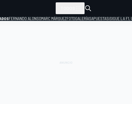
TODOS
ADOS
FERNANDO ALONSO
MARC MÁRQUEZ
FOTOGALERÍAS
APUESTAS
¡SIGUE LA F1,
P