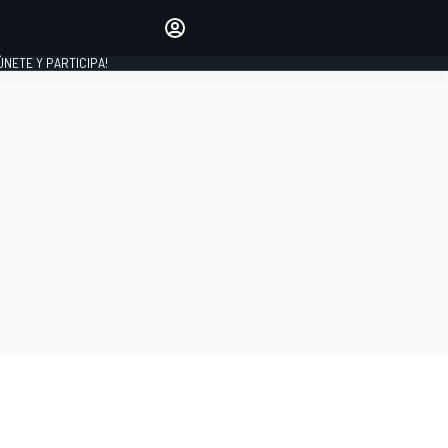
Haz que tu voz se escuche
comentando los artículos
 ÚNETE Y PARTICIPA!
INICIAR SESIÓN
EDICIÓN
ESPAÑA