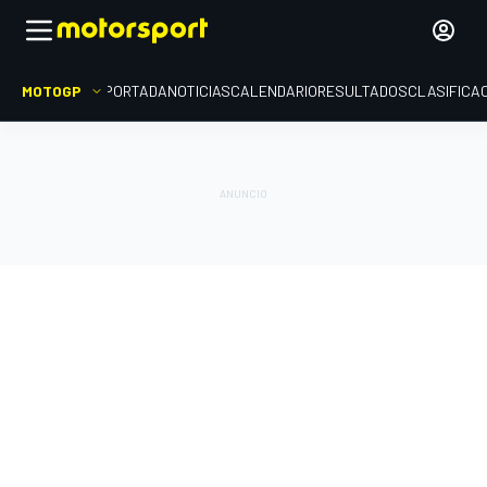
MOTOGP
PORTADA
NOTICIAS
CALENDARIO
RESULTADOS
CLASIFICA