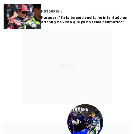
MOTOGP
10 h
Márquez: "En la tercera vuelta he intentado un
arreón y he visto que ya no tenía neumático"