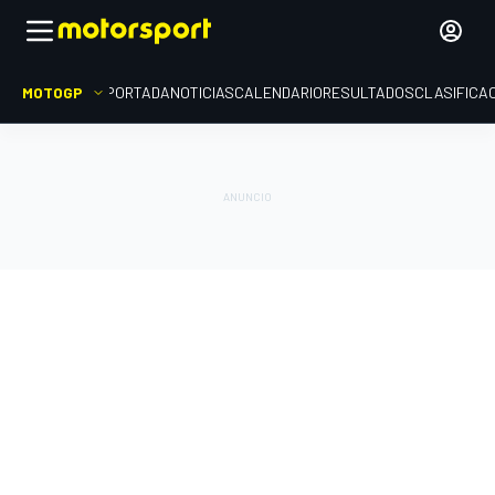
MOTOGP
PORTADA
NOTICIAS
CALENDARIO
RESULTADOS
CLASIFICA