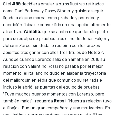
Si el
#99
decidiera emular a otros ilustres retirados
como
Dani Pedrosa
y
Casey Stoner
y quisiera seguir
ligado a alguna marca como probador, por edad y
condición física se convertiría en una opción altamente
atractiva.
Yamaha
, que
se acaba de quedar sin piloto
para su equipo de pruebas
tras el no de
Jonas Folger
y
Johann Zarco
, sin duda le recibiría con los brazos
abiertos tras ganar con ellos tres títulos de
MotoGP
.
Aunque cuando Lorenzo salió de Yamaha en 2016 su
relación con
Valentino Rossi
no pasaba por el mejor
momento, el italiano no dudó en alabar la trayectoria
del mallorquín en el día que comunicó su retirada e
incluso le abrió las puertas del equipo de pruebas.
"Tuve muchos buenos momentos con Lorenzo, pero
también malos", recuerda
Rossi
. "Nuestra relación tuvo
altibajos. Fue un gran compañero y una motivación. Es
una lástima, porque perdemos un gran piloto. Si se