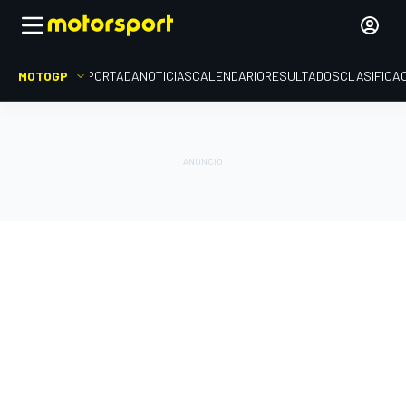
MOTOGP
PORTADA
NOTICIAS
CALENDARIO
RESULTADOS
CLASIFICA