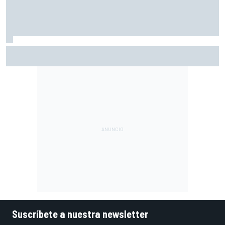
Así vivimos la Práctica de MotoGP en Silverstone (Gran
Bretaña), con Live Timing
Suscríbete a nuestra newsletter