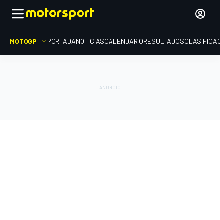
MOTOGP
PORTADA
NOTICIAS
CALENDARIO
RESULTADOS
CLASIFICA