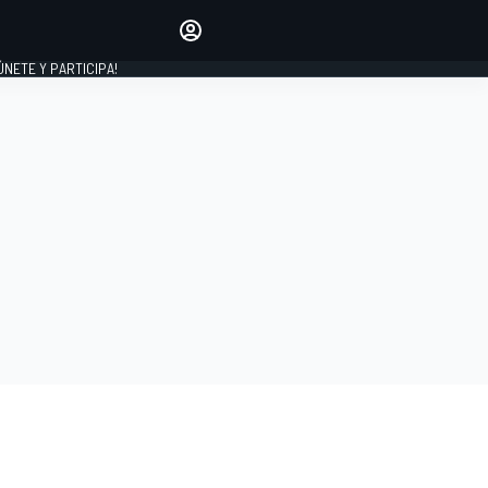
Haz que tu voz se escuche
comentando los artículos
 ÚNETE Y PARTICIPA!
INICIAR SESIÓN
EDICIÓN
ESPAÑA