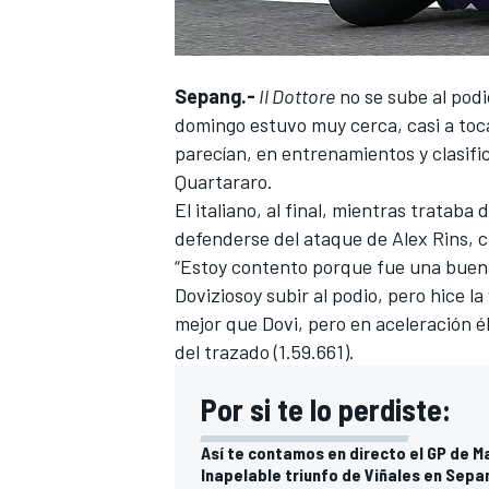
Sepang.-
Il Dottore
no se sube al podi
domingo estuvo muy cerca, casi a toca
parecían, en entrenamientos y clasif
Quartararo
.
El italiano, al final, mientras trataba
defenderse del ataque de
Alex Rins
, 
“Estoy contento porque fue una buena
Doviziosoy subir al podio, pero hice la
mejor que Dovi, pero en aceleración é
del trazado (1.59.661).
Por si te lo perdiste:
Así te contamos en directo el GP de 
Inapelable triunfo de Viñales en Sepa