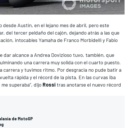
o desde Austin, en el lejano mes de abril, pero este
r, del tercer peldaño del cajón, dejando atrás a las que
icación, intocables Yamaha de
Franco Morbidelli
y
Fabio
 de dar alcance a
Andrea Dovizioso
tuvo, también, que
culminando una carrera muy solida con el cuarto puesto.
 carrera y tuvimos ritmo. Por desgracia no pude batir a
 vuelta rápida y el récord de la pista. En las curvas iba
l me superaba”, dijo
Rossi
tras anotarse el nuevo récord
Malasia de MotoGP
ng