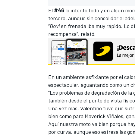
El
#46
lo intentó todo y en algún mome
tercero, aunque sin consolidar el ade
“
Dovi
en frenada iba muy rápido. Lo d
recompensa”, relató.
En un ambiente asfixiante por el calor
MÁS CATEGORÍAS
espectacular, aguantando como un ch
“Los problemas de degradación de la 
también desde el punto de vista físico
Una vez más, Valentino tuvo que sufr
bien como para
Maverick Viñales
, ga
Aquí nuestra moto va bien porque hay
por curva, aunque eso estresa las go