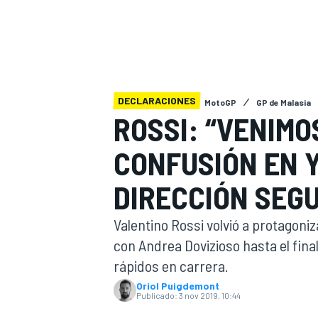
INDYCAR
WRC
DECLARACIONES
MotoGP
GP de Malasia
ROSSI: “VENIMO
CONFUSIÓN EN Y
DIRECCIÓN SEGU
Valentino Rossi volvió a protagoni
con Andrea Dovizioso hasta el final
WEC
FÓRMULA E
rápidos en carrera.
Oriol Puigdemont
Publicado:
3 nov 2019, 10:44