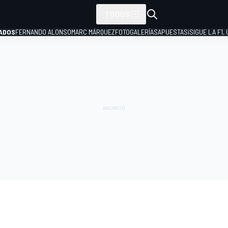
TODOS
ADOS
FERNANDO ALONSO
MARC MÁRQUEZ
FOTOGALERÍAS
APUESTAS
¡SIGUE LA F1,
P