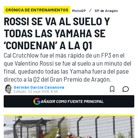
CRÓNICA DE ENTRENAMIENTOS
MotoGP
GP de Aragón
ROSSI SE VA AL SUELO Y
TODAS LAS YAMAHA SE
‘CONDENAN’ A LA Q1
Cal Crutchlow fue el más rápido de un FP3 en el
que Valentino Rossi se fue al suelo a un minuto del
final, quedando todas las Yamaha fuera del pase
directo a la Q2 del Gran Premio de Aragón.
Germán Garcia Casanova
Editado:
22 sept 2018, 9:45
AÑADIR COMO FUENTE PRINCIPAL