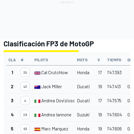
Clasificación FP3 de MotoGP
CLA
#
PILOTO
MOTO
V
TIEMPO
DIF
1
Cal Crutchlow
Honda
17
1'47.393
35
2
Jack Miller
Ducati
19
1'47.413
0.0
43
3
Andrea Dovizioso
Ducati
17
1'47.575
0.1
4
4
Andrea Iannone
Suzuki
19
1'47.604
0.2
29
5
Marc Marquez
Honda
19
1'47.606
0.2
93